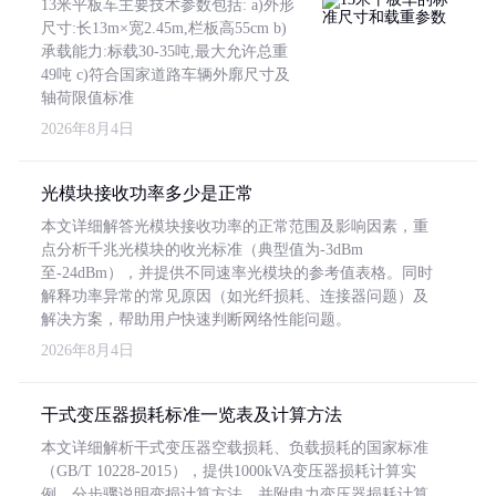
13米平板车主要技术参数包括: a)外形
尺寸:长13m×宽2.45m,栏板高55cm b)
承载能力:标载30-35吨,最大允许总重
49吨 c)符合国家道路车辆外廓尺寸及
轴荷限值标准
2026年8月4日
光模块接收功率多少是正常
本文详细解答光模块接收功率的正常范围及影响因素，重
点分析千兆光模块的收光标准（典型值为-3dBm
至-24dBm），并提供不同速率光模块的参考值表格。同时
解释功率异常的常见原因（如光纤损耗、连接器问题）及
解决方案，帮助用户快速判断网络性能问题。
2026年8月4日
干式变压器损耗标准一览表及计算方法
本文详细解析干式变压器空载损耗、负载损耗的国家标准
（GB/T 10228-2015），提供1000kVA变压器损耗计算实
例，分步骤说明变损计算方法，并附电力变压器损耗计算