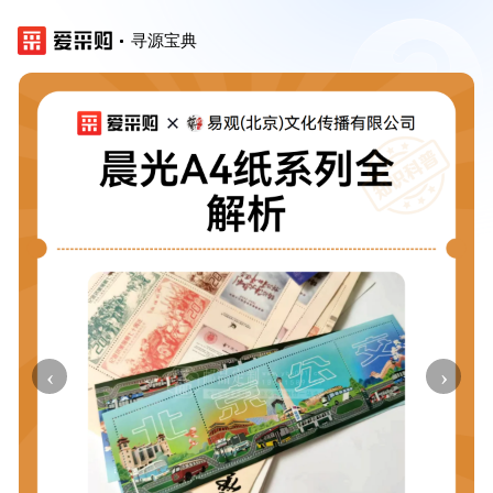
寻源宝典
‹
›