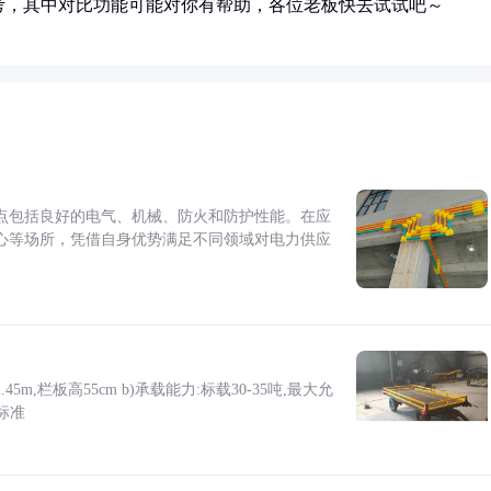
考，其中对比功能可能对你有帮助，各位老板快去试试吧～
点包括良好的电气、机械、防火和防护性能。在应
心等场所，凭借自身优势满足不同领域对电力供应
5m,栏板高55cm b)承载能力:标载30-35吨,最大允
标准