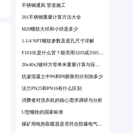
不锈钢通风 管道施工
201不锈钢重量计算方法大全
M20螺纹大径和小径是多少
1-1/4 NPT螺纹参数及底孔尺寸详解
F1010E是什么管？能否用3205或3505代
换
20x40x2镀锌方管单米重量计算与应用
分析
抗渗混凝土中P6和P8膨胀剂分别加多少
法兰PN25和PN16有什么区别
消费者对洗衣机的核心需求调研与分析
U型螺栓的国家标准
煤矿用电热取暖器是否符合防爆电气设
备标准