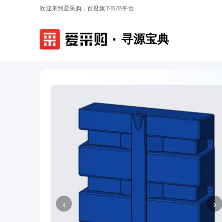
欢迎来到爱采购，百度旗下B2B平台
寻源宝典
‹
›