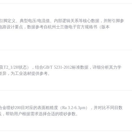
括各引脚定义、典型电压/电流值、内部逻辑关系等核心数据，并附引脚参
电路设计要点，数据参考自杭州士兰微电子官方规格书（版本
_1/2H状态），结合GB/T 5231-2012标准数据，详细分析其力学
差异，为工业选材提供参考。
砂200目对应的表面粗糙度（Ra 3.2-6.3μm），并对比不同目数
业实践，帮助用户根据需求选择合适的喷砂参数。