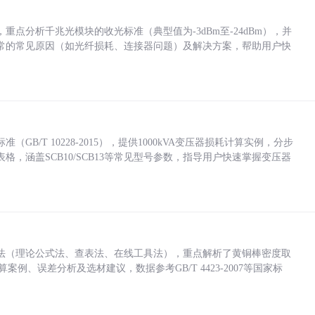
点分析千兆光模块的收光标准（典型值为-3dBm至-24dBm），并
常的常见原因（如光纤损耗、连接器问题）及解决方案，帮助用户快
/T 10228-2015），提供1000kVA变压器损耗计算实例，分步
，涵盖SCB10/SCB13等常见型号参数，指导用户快速掌握变压器
法（理论公式法、查表法、在线工具法），重点解析了黄铜棒密度取
计算案例、误差分析及选材建议，数据参考GB/T 4423-2007等国家标