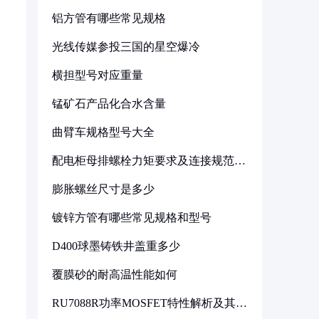
铝方管有哪些常见规格
光线传媒参投三国的星空爆冷
横担型号对应重量
锰矿石产品化合水含量
曲臂车规格型号大全
配电柜母排螺栓力矩要求及连接规范详
解
膨胀螺丝尺寸是多少
镀锌方管有哪些常见规格和型号
D400球墨铸铁井盖重多少
覆膜砂的耐高温性能如何
RU7088R功率MOSFET特性解析及其在
可调电源设计中的实践