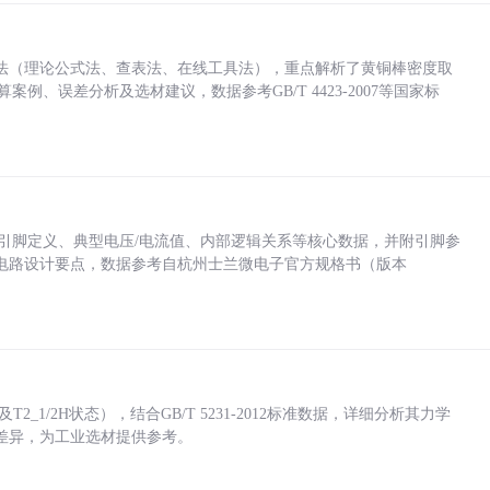
法（理论公式法、查表法、在线工具法），重点解析了黄铜棒密度取
计算案例、误差分析及选材建议，数据参考GB/T 4423-2007等国家标
括各引脚定义、典型电压/电流值、内部逻辑关系等核心数据，并附引脚参
电路设计要点，数据参考自杭州士兰微电子官方规格书（版本
_1/2H状态），结合GB/T 5231-2012标准数据，详细分析其力学
差异，为工业选材提供参考。