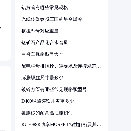
铝方管有哪些常见规格
光线传媒参投三国的星空爆冷
，
横担型号对应重量
锰矿石产品化合水含量
曲臂车规格型号大全
配电柜母排螺栓力矩要求及连接规范详
解
膨胀螺丝尺寸是多少
镀锌方管有哪些常见规格和型号
D400球墨铸铁井盖重多少
覆膜砂的耐高温性能如何
RU7088R功率MOSFET特性解析及其在
可调电源设计中的实践