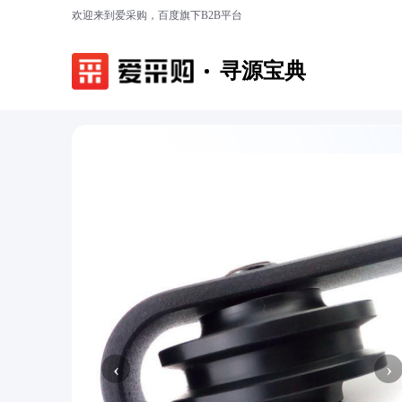
欢迎来到爱采购，百度旗下B2B平台
寻源宝典
‹
›