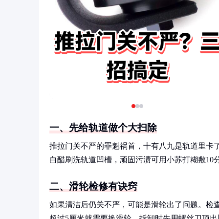
一、先给轨道做个大扫除
推拉门关不严的罪魁祸首，十有八九是轨道里卡
白醋刷洗轨道凹槽，顽固污渍可用小苏打糊敷10
二、滑轮检修有诀窍
如果清洁后仍关不严，可能是滑轮出了问题。检
超过5厘米就需要换滑轮。拆卸时先用螺丝刀顶