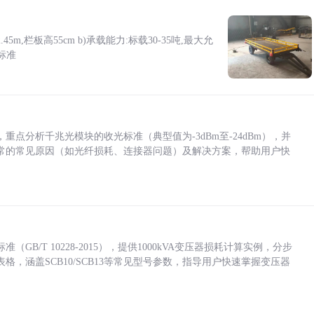
5m,栏板高55cm b)承载能力:标载30-35吨,最大允
标准
点分析千兆光模块的收光标准（典型值为-3dBm至-24dBm），并
常的常见原因（如光纤损耗、连接器问题）及解决方案，帮助用户快
/T 10228-2015），提供1000kVA变压器损耗计算实例，分步
，涵盖SCB10/SCB13等常见型号参数，指导用户快速掌握变压器