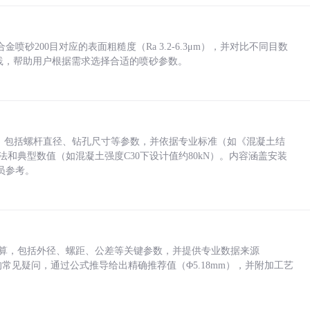
砂200目对应的表面粗糙度（Ra 3.2-6.3μm），并对比不同目数
业实践，帮助用户根据需求选择合适的喷砂参数。
力，包括螺杆直径、钻孔尺寸等参数，并依据专业标准（如《混凝土结
方法和典型数值（如混凝土强度C30下设计值约80kN）。内容涵盖安装
员参考。
底孔计算，包括外径、螺距、公差等关键参数，并提供专业数据来源
孔尺寸的常见疑问，通过公式推导给出精确推荐值（Φ5.18mm），并附加工艺