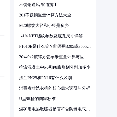
不锈钢通风 管道施工
201不锈钢重量计算方法大全
M20螺纹大径和小径是多少
1-1/4 NPT螺纹参数及底孔尺寸详解
F1010E是什么管？能否用3205或3505代
换
20x40x2镀锌方管单米重量计算与应用
分析
抗渗混凝土中P6和P8膨胀剂分别加多少
法兰PN25和PN16有什么区别
消费者对洗衣机的核心需求调研与分析
U型螺栓的国家标准
煤矿用电热取暖器是否符合防爆电气设
备标准