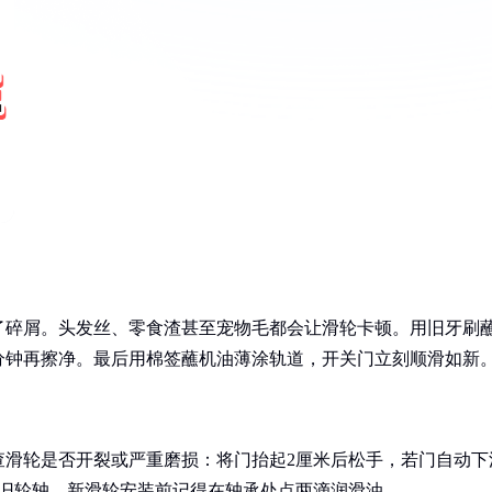
了碎屑。头发丝、零食渣甚至宠物毛都会让滑轮卡顿。用旧牙刷
分钟再擦净。最后用棉签蘸机油薄涂轨道，开关门立刻顺滑如新
查滑轮是否开裂或严重磨损：将门抬起2厘米后松手，若门自动下
出旧轮轴，新滑轮安装前记得在轴承处点两滴润滑油。