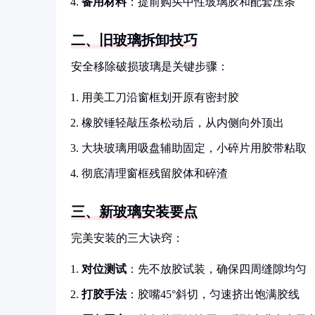
备用材料
：提前购买中性玻璃胶和配套压条
二、旧玻璃拆卸技巧
安全移除破损玻璃是关键步骤：
用美工刀沿窗框划开原有密封胶
橡胶锤轻敲压条松动后，从内侧向外顶出
大块玻璃用吸盘辅助固定，小碎片用胶带粘取
彻底清理窗框残留胶体和碎渣
三、新玻璃安装要点
完美安装的三大诀窍：
对位测试
：先不放胶试装，确保四周缝隙均匀
打胶手法
：胶嘴45°斜切，匀速挤出饱满胶线