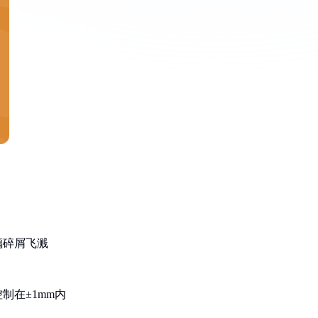
璃碎屑飞溅
制在±1mm内