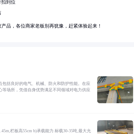
卡扣到位
洁
仪产品，各位商家老板别再犹豫，赶紧体验起来！
点包括良好的电气、机械、防火和防护性能。在应
心等场所，凭借自身优势满足不同领域对电力供应
5m,栏板高55cm b)承载能力:标载30-35吨,最大允