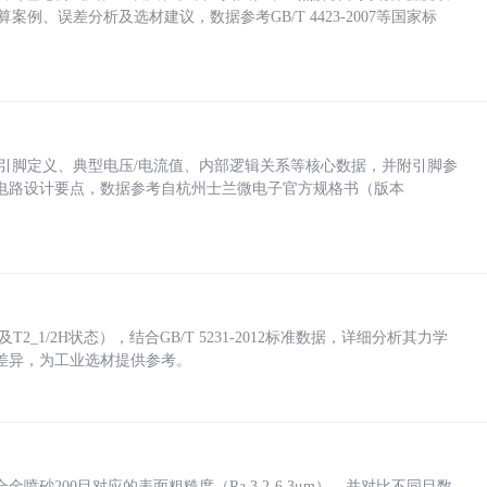
计算案例、误差分析及选材建议，数据参考GB/T 4423-2007等国家标
括各引脚定义、典型电压/电流值、内部逻辑关系等核心数据，并附引脚参
电路设计要点，数据参考自杭州士兰微电子官方规格书（版本
_1/2H状态），结合GB/T 5231-2012标准数据，详细分析其力学
差异，为工业选材提供参考。
砂200目对应的表面粗糙度（Ra 3.2-6.3μm），并对比不同目数