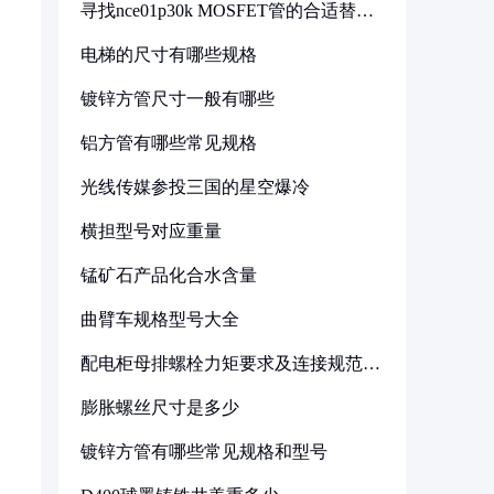
寻找nce01p30k MOSFET管的合适替代
型号
电梯的尺寸有哪些规格
镀锌方管尺寸一般有哪些
铝方管有哪些常见规格
光线传媒参投三国的星空爆冷
横担型号对应重量
锰矿石产品化合水含量
曲臂车规格型号大全
配电柜母排螺栓力矩要求及连接规范详
解
膨胀螺丝尺寸是多少
镀锌方管有哪些常见规格和型号