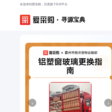
欢迎来到爱采购，百度旗下B2B平台
寻源宝典
‹
›