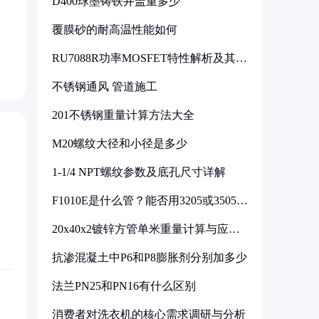
D400球墨铸铁井盖重多少
覆膜砂的耐高温性能如何
RU7088R功率MOSFET特性解析及其在
可调电源设计中的实践
不锈钢通风 管道施工
201不锈钢重量计算方法大全
M20螺纹大径和小径是多少
1-1/4 NPT螺纹参数及底孔尺寸详解
F1010E是什么管？能否用3205或3505代
换
20x40x2镀锌方管单米重量计算与应用
分析
抗渗混凝土中P6和P8膨胀剂分别加多少
法兰PN25和PN16有什么区别
消费者对洗衣机的核心需求调研与分析