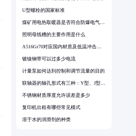
U型螺栓的国家标准
煤矿用电热取暖器是否符合防爆电气设
备标准
照明母线槽的主要作用是什么
A516Gr70对应国内材质及低温冲击要
求解析
镀镍钢带可以过多少电流
计量泵如何达到控制和调节流量的目的
联轴器的轴孔形式有三种：Y型、J型、
Z型
不锈钢材质厚度允许误差是多少
复印机出租有哪些常见模式
溶于水的润滑剂的种类