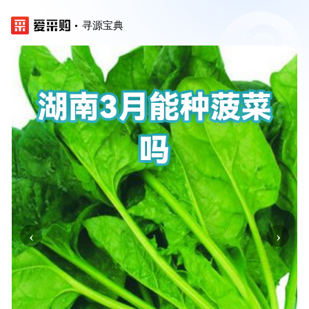
寻源宝典
‹
›