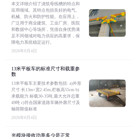
本文详细介绍了浇筑母线槽的特点和
应用领域。其特点包括良好的电气、
机械、防火和防护性能。在应用上，
广泛用于商业建筑、工业厂房、医院
和数据中心等场所，凭借自身优势满
足不同领域对电力供应的高要求，保
障电力系统稳定运行。
2026年8月4日
13米平板车的标准尺寸和载重参
数
13米平板车主要技术参数包括: a)外形
尺寸:长13m×宽2.45m,栏板高55cm b)
承载能力:标载30-35吨,最大允许总重
49吨 c)符合国家道路车辆外廓尺寸及
轴荷限值标准
2026年8月4日
光模块接收功率多少是正常