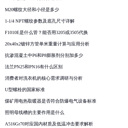
M20螺纹大径和小径是多少
1-1/4 NPT螺纹参数及底孔尺寸详解
F1010E是什么管？能否用3205或3505代换
20x40x2镀锌方管单米重量计算与应用分析
抗渗混凝土中P6和P8膨胀剂分别加多少
法兰PN25和PN16有什么区别
消费者对洗衣机的核心需求调研与分析
U型螺栓的国家标准
煤矿用电热取暖器是否符合防爆电气设备标准
照明母线槽的主要作用是什么
A516Gr70对应国内材质及低温冲击要求解析