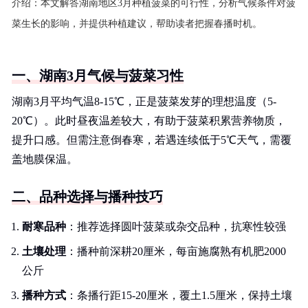
介绍：
本文解答湖南地区3月种植菠菜的可行性，分析气候条件对菠
菜生长的影响，并提供种植建议，帮助读者把握春播时机。
一、湖南3月气候与菠菜习性
湖南3月平均气温8-15℃，正是菠菜发芽的理想温度（5-
20℃）。此时昼夜温差较大，有助于菠菜积累营养物质，
提升口感。但需注意倒春寒，若遇连续低于5℃天气，需覆
盖地膜保温。
二、品种选择与播种技巧
耐寒品种
：推荐选择圆叶菠菜或杂交品种，抗寒性较强
土壤处理
：播种前深耕20厘米，每亩施腐熟有机肥2000
公斤
播种方式
：条播行距15-20厘米，覆土1.5厘米，保持土壤