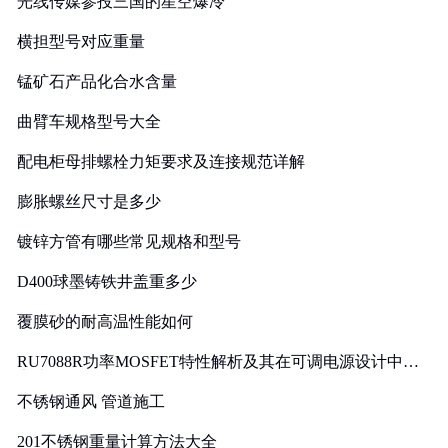
光线传媒参投三国的星空爆冷
横担型号对应重量
锰矿石产品化合水含量
曲臂车规格型号大全
配电柜母排螺栓力矩要求及连接规范详解
膨胀螺丝尺寸是多少
镀锌方管有哪些常见规格和型号
D400球墨铸铁井盖重多少
覆膜砂的耐高温性能如何
RU7088R功率MOSFET特性解析及其在可调电源设计中的
实践
不锈钢通风 管道施工
201不锈钢重量计算方法大全