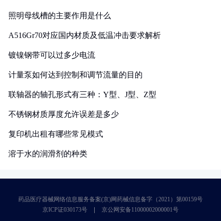
照明母线槽的主要作用是什么
A516Gr70对应国内材质及低温冲击要求解析
镀镍钢带可以过多少电流
计量泵如何达到控制和调节流量的目的
联轴器的轴孔形式有三种：Y型、J型、Z型
不锈钢材质厚度允许误差是多少
复印机出租有哪些常见模式
溶于水的润滑剂的种类
药品医疗器械网络信息服务备案(京)网药械信息备字（2021）第00159号
京ICP证030173号
京公网安备11000002000001号