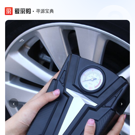
寻源宝典
‹
›