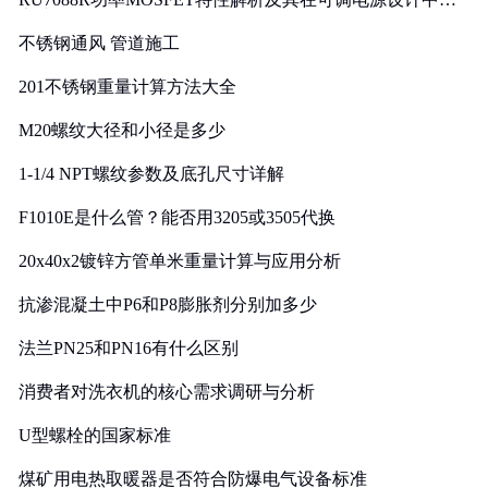
实践
不锈钢通风 管道施工
201不锈钢重量计算方法大全
M20螺纹大径和小径是多少
1-1/4 NPT螺纹参数及底孔尺寸详解
F1010E是什么管？能否用3205或3505代换
20x40x2镀锌方管单米重量计算与应用分析
抗渗混凝土中P6和P8膨胀剂分别加多少
法兰PN25和PN16有什么区别
消费者对洗衣机的核心需求调研与分析
U型螺栓的国家标准
煤矿用电热取暖器是否符合防爆电气设备标准