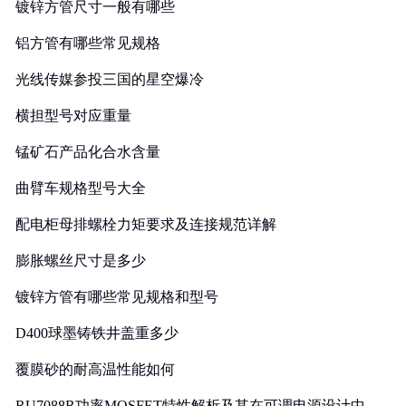
镀锌方管尺寸一般有哪些
铝方管有哪些常见规格
光线传媒参投三国的星空爆冷
横担型号对应重量
锰矿石产品化合水含量
曲臂车规格型号大全
配电柜母排螺栓力矩要求及连接规范详解
膨胀螺丝尺寸是多少
镀锌方管有哪些常见规格和型号
D400球墨铸铁井盖重多少
覆膜砂的耐高温性能如何
RU7088R功率MOSFET特性解析及其在可调电源设计中的