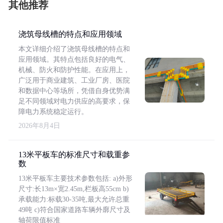
其他推荐
浇筑母线槽的特点和应用领域
本文详细介绍了浇筑母线槽的特点和
应用领域。其特点包括良好的电气、
机械、防火和防护性能。在应用上，
广泛用于商业建筑、工业厂房、医院
和数据中心等场所，凭借自身优势满
足不同领域对电力供应的高要求，保
障电力系统稳定运行。
2026年8月4日
13米平板车的标准尺寸和载重参
数
13米平板车主要技术参数包括: a)外形
尺寸:长13m×宽2.45m,栏板高55cm b)
承载能力:标载30-35吨,最大允许总重
49吨 c)符合国家道路车辆外廓尺寸及
轴荷限值标准