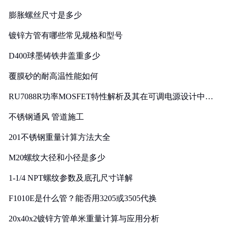
膨胀螺丝尺寸是多少
镀锌方管有哪些常见规格和型号
D400球墨铸铁井盖重多少
覆膜砂的耐高温性能如何
RU7088R功率MOSFET特性解析及其在可调电源设计中的
实践
不锈钢通风 管道施工
201不锈钢重量计算方法大全
M20螺纹大径和小径是多少
1-1/4 NPT螺纹参数及底孔尺寸详解
F1010E是什么管？能否用3205或3505代换
20x40x2镀锌方管单米重量计算与应用分析