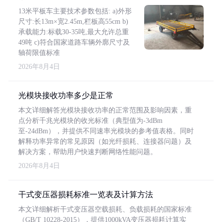
13米平板车主要技术参数包括: a)外形
尺寸:长13m×宽2.45m,栏板高55cm b)
承载能力:标载30-35吨,最大允许总重
49吨 c)符合国家道路车辆外廓尺寸及
轴荷限值标准
2026年8月4日
光模块接收功率多少是正常
本文详细解答光模块接收功率的正常范围及影响因素，重
点分析千兆光模块的收光标准（典型值为-3dBm
至-24dBm），并提供不同速率光模块的参考值表格。同时
解释功率异常的常见原因（如光纤损耗、连接器问题）及
解决方案，帮助用户快速判断网络性能问题。
2026年8月4日
干式变压器损耗标准一览表及计算方法
本文详细解析干式变压器空载损耗、负载损耗的国家标准
（GB/T 10228-2015），提供1000kVA变压器损耗计算实