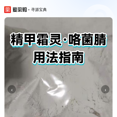
寻源宝典
‹
›