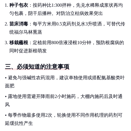
种子包衣
：按药种比1:300拌种，先兑水稀释成浆状再均
匀包裹，阴干后播种。对防治立枯病效果突出
苗床消毒
：每平方米用0.5克药剂兑水3升喷洒，可替代传
统福尔马林熏蒸
移栽蘸根
：定植前用800倍液浸根10分钟，预防根腐病的
同时促进新根萌发
三、必须知道的注意事项
• 避免与强碱性农药混用，建议单独使用或搭配氨基酸类叶
面肥
• 露地使用需避开降雨前2小时施药，大棚内施药后及时通
风
• 每季作物最多使用2次，轮换使用不同作用机理的药剂可
延缓抗性产生