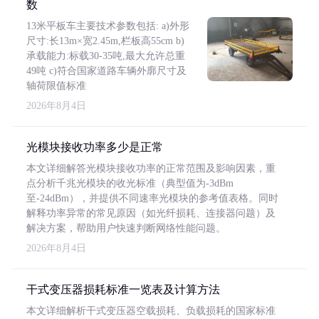
数
13米平板车主要技术参数包括: a)外形
尺寸:长13m×宽2.45m,栏板高55cm b)
承载能力:标载30-35吨,最大允许总重
49吨 c)符合国家道路车辆外廓尺寸及
轴荷限值标准
2026年8月4日
光模块接收功率多少是正常
本文详细解答光模块接收功率的正常范围及影响因素，重
点分析千兆光模块的收光标准（典型值为-3dBm
至-24dBm），并提供不同速率光模块的参考值表格。同时
解释功率异常的常见原因（如光纤损耗、连接器问题）及
解决方案，帮助用户快速判断网络性能问题。
2026年8月4日
干式变压器损耗标准一览表及计算方法
本文详细解析干式变压器空载损耗、负载损耗的国家标准