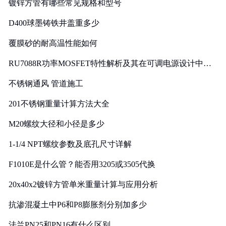
镀锌方管有哪些常见规格和型号
D400球墨铸铁井盖重多少
覆膜砂的耐高温性能如何
RU7088R功率MOSFET特性解析及其在可调电源设计中的
实践
不锈钢通风 管道施工
201不锈钢重量计算方法大全
M20螺纹大径和小径是多少
1-1/4 NPT螺纹参数及底孔尺寸详解
F1010E是什么管？能否用3205或3505代换
20x40x2镀锌方管单米重量计算与应用分析
抗渗混凝土中P6和P8膨胀剂分别加多少
法兰PN25和PN16有什么区别