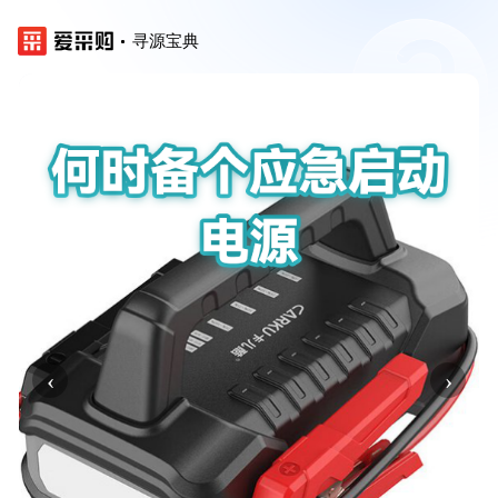
寻源宝典
‹
›