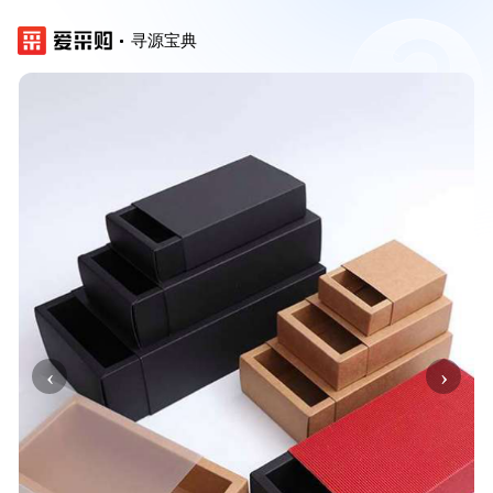
寻源宝典
‹
›