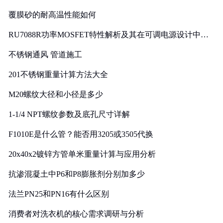
覆膜砂的耐高温性能如何
RU7088R功率MOSFET特性解析及其在可调电源设计中的
实践
不锈钢通风 管道施工
201不锈钢重量计算方法大全
M20螺纹大径和小径是多少
1-1/4 NPT螺纹参数及底孔尺寸详解
F1010E是什么管？能否用3205或3505代换
20x40x2镀锌方管单米重量计算与应用分析
抗渗混凝土中P6和P8膨胀剂分别加多少
法兰PN25和PN16有什么区别
消费者对洗衣机的核心需求调研与分析