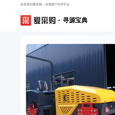
欢迎来到爱采购，百度旗下B2B平台
寻源宝典
‹
›