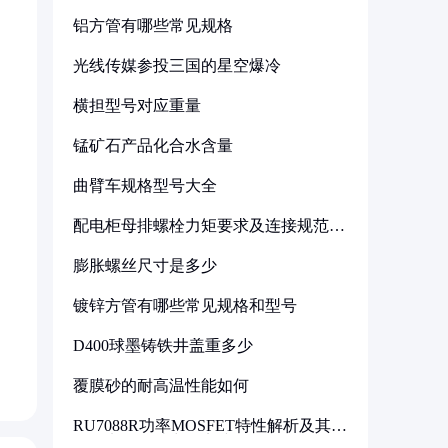
铝方管有哪些常见规格
光线传媒参投三国的星空爆冷
横担型号对应重量
锰矿石产品化合水含量
曲臂车规格型号大全
配电柜母排螺栓力矩要求及连接规范详
解
膨胀螺丝尺寸是多少
镀锌方管有哪些常见规格和型号
D400球墨铸铁井盖重多少
覆膜砂的耐高温性能如何
RU7088R功率MOSFET特性解析及其在
可调电源设计中的实践