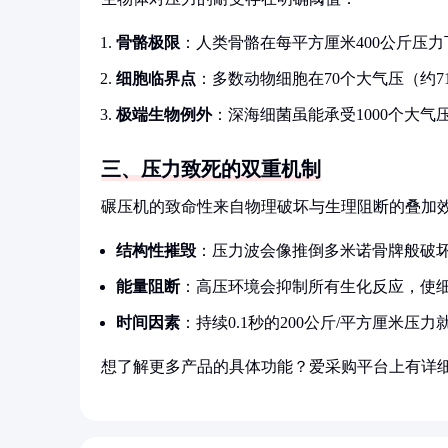
骨骼极限
：人类骨骼在每平方厘米400公斤压
细胞临界点
：多数动物细胞在70个大气压（约7
极端生物例外
：深海细菌虽能承受1000个大
三、压力致死的双重机制
碾压机的致命性来自物理破坏与生理阻断的叠加
结构性摧毁
：压力波会像推倒多米诺骨牌般破
能量阻断
：高压环境会抑制所有生化反应，使
时间因素
：持续0.1秒的200公斤/平方厘米压
想了解更多产品的具体功能？爱采购平台上有详