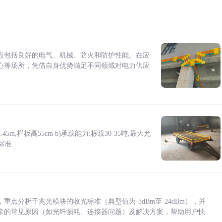
点包括良好的电气、机械、防火和防护性能。在应
心等场所，凭借自身优势满足不同领域对电力供应
5m,栏板高55cm b)承载能力:标载30-35吨,最大允
标准
点分析千兆光模块的收光标准（典型值为-3dBm至-24dBm），并
常的常见原因（如光纤损耗、连接器问题）及解决方案，帮助用户快