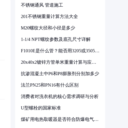
不锈钢通风 管道施工
201不锈钢重量计算方法大全
M20螺纹大径和小径是多少
1-1/4 NPT螺纹参数及底孔尺寸详解
F1010E是什么管？能否用3205或3505代
换
20x40x2镀锌方管单米重量计算与应用
分析
抗渗混凝土中P6和P8膨胀剂分别加多少
法兰PN25和PN16有什么区别
消费者对洗衣机的核心需求调研与分析
U型螺栓的国家标准
煤矿用电热取暖器是否符合防爆电气设
备标准