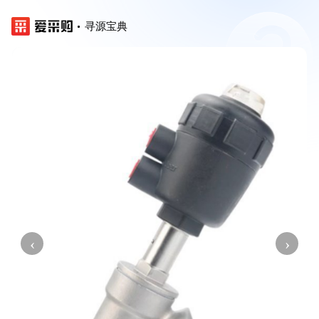
寻源宝典
‹
›