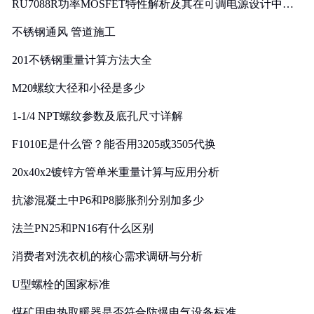
RU7088R功率MOSFET特性解析及其在可调电源设计中的
实践
不锈钢通风 管道施工
201不锈钢重量计算方法大全
M20螺纹大径和小径是多少
1-1/4 NPT螺纹参数及底孔尺寸详解
F1010E是什么管？能否用3205或3505代换
20x40x2镀锌方管单米重量计算与应用分析
抗渗混凝土中P6和P8膨胀剂分别加多少
法兰PN25和PN16有什么区别
消费者对洗衣机的核心需求调研与分析
U型螺栓的国家标准
煤矿用电热取暖器是否符合防爆电气设备标准