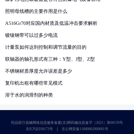
照明母线槽的主要作用是什么
A516Gr70对应国内材质及低温冲击要求解析
镀镍钢带可以过多少电流
计量泵如何达到控制和调节流量的目的
联轴器的轴孔形式有三种：Y型、J型、Z型
不锈钢材质厚度允许误差是多少
复印机出租有哪些常见模式
溶于水的润滑剂的种类
药品医疗器械网络信息服务备案(京)网药械信息备字（2021）第00159号
京ICP证030173号
京公网安备11000002000001号