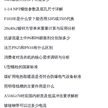
1-1/4 NPT螺纹参数及底孔尺寸详解
F1010E是什么管？能否用3205或3505代换
20x40x2镀锌方管单米重量计算与应用分析
抗渗混凝土中P6和P8膨胀剂分别加多少
法兰PN25和PN16有什么区别
消费者对洗衣机的核心需求调研与分析
U型螺栓的国家标准
煤矿用电热取暖器是否符合防爆电气设备标准
照明母线槽的主要作用是什么
A516Gr70对应国内材质及低温冲击要求解析
镀镍钢带可以过多少电流