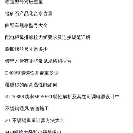
横担型号对应重量
锰矿石产品化合水含量
曲臂车规格型号大全
配电柜母排螺栓力矩要求及连接规范详解
膨胀螺丝尺寸是多少
镀锌方管有哪些常见规格和型号
D400球墨铸铁井盖重多少
覆膜砂的耐高温性能如何
RU7088R功率MOSFET特性解析及其在可调电源设计中的
实践
不锈钢通风 管道施工
201不锈钢重量计算方法大全
M20螺纹大径和小径是多少