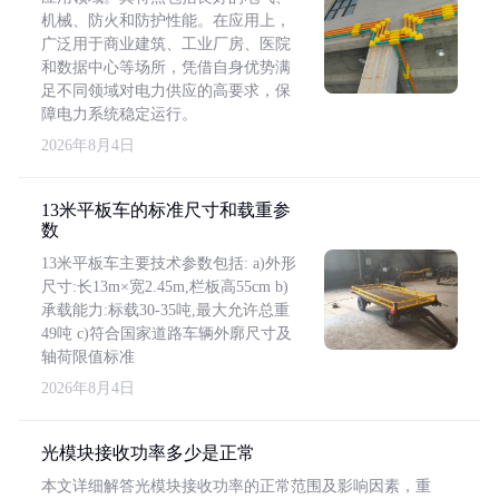
机械、防火和防护性能。在应用上，
广泛用于商业建筑、工业厂房、医院
和数据中心等场所，凭借自身优势满
足不同领域对电力供应的高要求，保
障电力系统稳定运行。
2026年8月4日
13米平板车的标准尺寸和载重参
数
13米平板车主要技术参数包括: a)外形
尺寸:长13m×宽2.45m,栏板高55cm b)
承载能力:标载30-35吨,最大允许总重
49吨 c)符合国家道路车辆外廓尺寸及
轴荷限值标准
2026年8月4日
光模块接收功率多少是正常
本文详细解答光模块接收功率的正常范围及影响因素，重