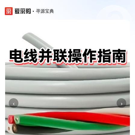
寻源宝典
‹
›