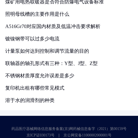
煤矿用电热取暖器是否符合防爆电气设备标准
照明母线槽的主要作用是什么
A516Gr70对应国内材质及低温冲击要求解析
镀镍钢带可以过多少电流
计量泵如何达到控制和调节流量的目的
联轴器的轴孔形式有三种：Y型、J型、Z型
不锈钢材质厚度允许误差是多少
复印机出租有哪些常见模式
溶于水的润滑剂的种类
药品医疗器械网络信息服务备案(京)网药械信息备字（2021）第00159号
京ICP证030173号
京公网安备11000002000001号