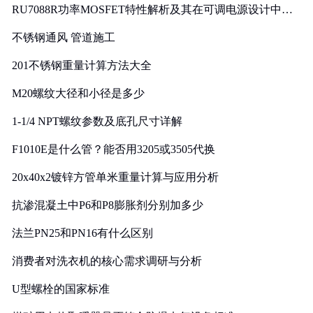
RU7088R功率MOSFET特性解析及其在可调电源设计中的
实践
不锈钢通风 管道施工
201不锈钢重量计算方法大全
M20螺纹大径和小径是多少
1-1/4 NPT螺纹参数及底孔尺寸详解
F1010E是什么管？能否用3205或3505代换
20x40x2镀锌方管单米重量计算与应用分析
抗渗混凝土中P6和P8膨胀剂分别加多少
法兰PN25和PN16有什么区别
消费者对洗衣机的核心需求调研与分析
U型螺栓的国家标准