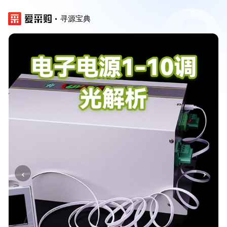
寻源宝典
‹
›