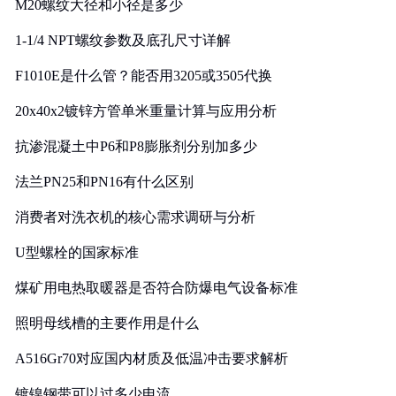
M20螺纹大径和小径是多少
1-1/4 NPT螺纹参数及底孔尺寸详解
F1010E是什么管？能否用3205或3505代换
20x40x2镀锌方管单米重量计算与应用分析
抗渗混凝土中P6和P8膨胀剂分别加多少
法兰PN25和PN16有什么区别
消费者对洗衣机的核心需求调研与分析
U型螺栓的国家标准
煤矿用电热取暖器是否符合防爆电气设备标准
照明母线槽的主要作用是什么
A516Gr70对应国内材质及低温冲击要求解析
镀镍钢带可以过多少电流