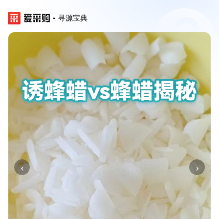
寻源宝典
‹
›