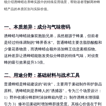
细介绍诱蜂蜡在养蜂实践中的特殊应用场景，帮助读者理解两种蜂
蜡产品的本质区别与实际价值。
一、本质差异：成分与气味密码
诱蜂蜡与蜂蜡就像双胞胎兄弟，虽然都源于蜂巢，但前者
是经过特殊调制的"蜂界香水"。普通蜂蜡主要含脂肪酸酯和
少量花香物质，而诱蜂蜡会额外添加蜂王信息素模拟物。
这种差异让诱蜂蜡能散发类似分蜂群的特殊气味，对侦查
蜂的吸引效果提升3-5倍。
二、用途分野：基础材料与战术工具
普通蜂蜡是蜂箱建设的"砖块"，主要用于巢础制作和护肤品
原料。诱蜂蜡则是养蜂人的"诱捕器"，专为三个场景设计：
1）野外收捕分蜂群时涂抹蜂箱内壁 2）制作诱蜂水增强吸
引力 3）修补旧巢础时增加蜂群接受度。其核心价值在于利