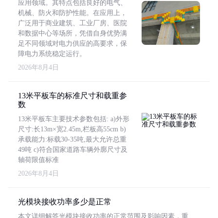
应用领域。其特点包括良好的电气、
机械、防火和防护性能。在应用上，
广泛用于商业建筑、工业厂房、医院
和数据中心等场所，凭借自身优势满
足不同领域对电力供应的高要求，保
障电力系统稳定运行。
2026年8月4日
13米平板车的标准尺寸和载重参
数
13米平板车主要技术参数包括: a)外形
尺寸:长13m×宽2.45m,栏板高55cm b)
承载能力:标载30-35吨,最大允许总重
49吨 c)符合国家道路车辆外廓尺寸及
轴荷限值标准
2026年8月4日
光模块接收功率多少是正常
本文详细解答光模块接收功率的正常范围及影响因素，重