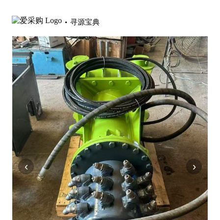
寻源宝典
‹
›