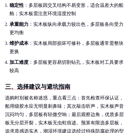
稳定性
：多层板因交叉结构不易变形，适合温差大的船
舱；实木板需注意环境湿度控制
承重能力
：实木板纵向承载力较出色，多层板各向受力
更均衡
维护成本
：实木板局部损坏可修补，多层板通常需整块
更换
加工难度
：多层板更容易切割钻孔，实木板对工具要求
较高
三、选择建议与避坑指南
选购时别被名称迷惑，重点看三点：首先检查环保认证，
船用级胶水应无明显刺鼻味；其次敲击听声，实木板声音
沉闷均匀，多层板有轻微空响；最后观察边角，优质多层
板无分层开裂，实木板无虫蛀痕迹。预算有限选多层板，
追求质感选实木，潮湿环境建议选经过特殊防腐处理的型