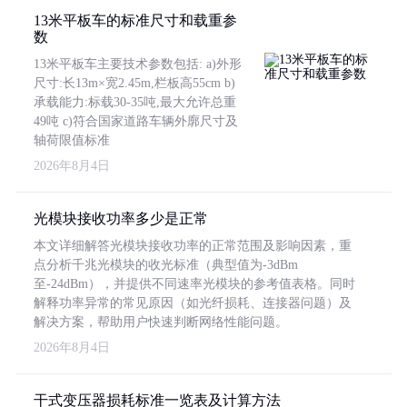
13米平板车的标准尺寸和载重参
数
13米平板车主要技术参数包括: a)外形
尺寸:长13m×宽2.45m,栏板高55cm b)
承载能力:标载30-35吨,最大允许总重
49吨 c)符合国家道路车辆外廓尺寸及
轴荷限值标准
2026年8月4日
光模块接收功率多少是正常
本文详细解答光模块接收功率的正常范围及影响因素，重
点分析千兆光模块的收光标准（典型值为-3dBm
至-24dBm），并提供不同速率光模块的参考值表格。同时
解释功率异常的常见原因（如光纤损耗、连接器问题）及
解决方案，帮助用户快速判断网络性能问题。
2026年8月4日
干式变压器损耗标准一览表及计算方法