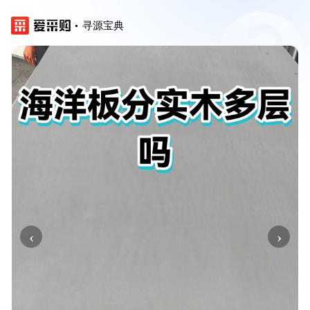
寻源宝典
‹
›