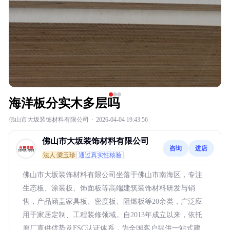
海洋板分实木多层吗
佛山市大坂装饰材料有限公司
·
2026-04-04 19:43:56
佛山市大坂装饰材料有限公司
咨询
进店
法人:梁玉珍
通过真实性核验
佛山市大坂装饰材料有限公司坐落于佛山市南海区，专注
生态板、涂装板、饰面板等高端建筑装饰材料研发与销
售，产品涵盖家具板、密度板、阻燃板等20余类，广泛应
用于家居定制、工程装修领域。自2013年成立以来，依托
原厂直供优势及FSC认证体系，为全国客户提供一站式建