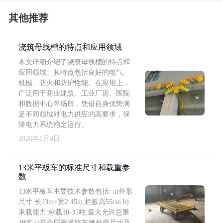
其他推荐
浇筑母线槽的特点和应用领域
本文详细介绍了浇筑母线槽的特点和
应用领域。其特点包括良好的电气、
机械、防火和防护性能。在应用上，
广泛用于商业建筑、工业厂房、医院
和数据中心等场所，凭借自身优势满
足不同领域对电力供应的高要求，保
障电力系统稳定运行。
2026年8月4日
13米平板车的标准尺寸和载重参
数
13米平板车主要技术参数包括: a)外形
尺寸:长13m×宽2.45m,栏板高55cm b)
承载能力:标载30-35吨,最大允许总重
49吨 c)符合国家道路车辆外廓尺寸及