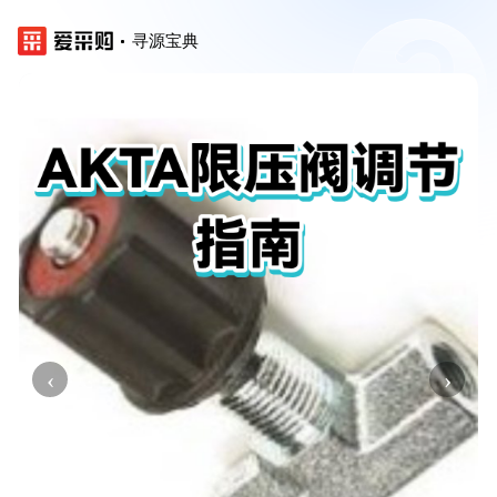
寻源宝典
‹
›