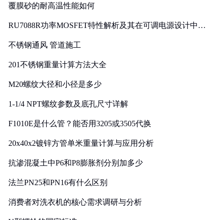
覆膜砂的耐高温性能如何
RU7088R功率MOSFET特性解析及其在可调电源设计中的
实践
不锈钢通风 管道施工
201不锈钢重量计算方法大全
M20螺纹大径和小径是多少
1-1/4 NPT螺纹参数及底孔尺寸详解
F1010E是什么管？能否用3205或3505代换
20x40x2镀锌方管单米重量计算与应用分析
抗渗混凝土中P6和P8膨胀剂分别加多少
法兰PN25和PN16有什么区别
消费者对洗衣机的核心需求调研与分析