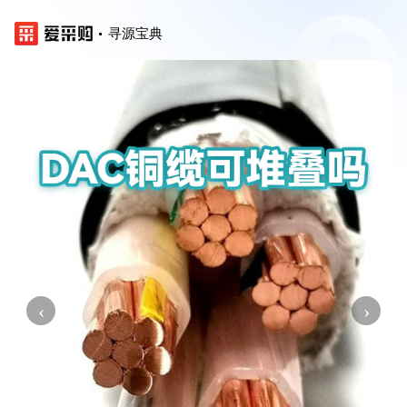
寻源宝典
‹
›