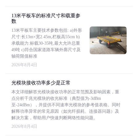
13米平板车的标准尺寸和载重参
数
13米平板车主要技术参数包括: a)外形
尺寸:长13m×宽2.45m,栏板高55cm b)
承载能力:标载30-35吨,最大允许总重
49吨 c)符合国家道路车辆外廓尺寸及
轴荷限值标准
2026年8月4日
光模块接收功率多少是正常
本文详细解答光模块接收功率的正常范围及影响因素，重
点分析千兆光模块的收光标准（典型值为-3dBm
至-24dBm），并提供不同速率光模块的参考值表格。同时
解释功率异常的常见原因（如光纤损耗、连接器问题）及
解决方案，帮助用户快速判断网络性能问题。
2026年8月4日