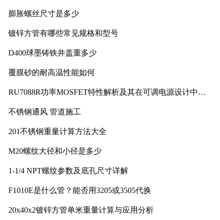
膨胀螺丝尺寸是多少
镀锌方管有哪些常见规格和型号
D400球墨铸铁井盖重多少
覆膜砂的耐高温性能如何
RU7088R功率MOSFET特性解析及其在可调电源设计中的
实践
不锈钢通风 管道施工
201不锈钢重量计算方法大全
M20螺纹大径和小径是多少
1-1/4 NPT螺纹参数及底孔尺寸详解
F1010E是什么管？能否用3205或3505代换
20x40x2镀锌方管单米重量计算与应用分析