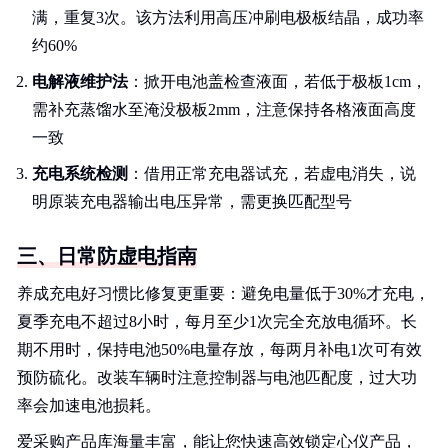
满，重复3次。该方法利用高压冲刷电极板结晶，成功率
约60%
电解液维护法
：掀开电池盖检查液面，若低于极板1cm，
需补充蒸馏水至淹没极板2mm，注意保持各格液面高度
一致
充电系统检测
：借用正常充电器试充，若虚电消失，说
明原装充电器输出电压异常，需更换匹配型号
三、日常防虚电指南
养成充电好习惯比修复更重要：避免电量低于30%才充电，
夏季充电不超过8小时，每月至少1次完全充放电循环。长
期不用时，保持电池50%电量存放，每两月补电1次可有效
预防硫化。改装车辆时注意控制器与电池匹配度，过大功
率会加速电池损耗。
爱采购产品库海量丰富，能让您快速高效锁定心仪产品，