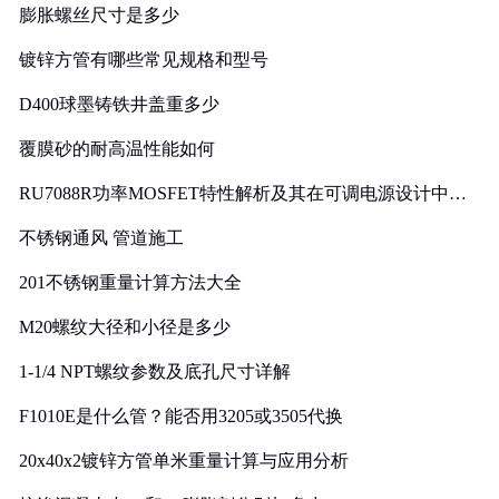
膨胀螺丝尺寸是多少
镀锌方管有哪些常见规格和型号
D400球墨铸铁井盖重多少
覆膜砂的耐高温性能如何
RU7088R功率MOSFET特性解析及其在可调电源设计中的
实践
不锈钢通风 管道施工
201不锈钢重量计算方法大全
M20螺纹大径和小径是多少
1-1/4 NPT螺纹参数及底孔尺寸详解
F1010E是什么管？能否用3205或3505代换
20x40x2镀锌方管单米重量计算与应用分析