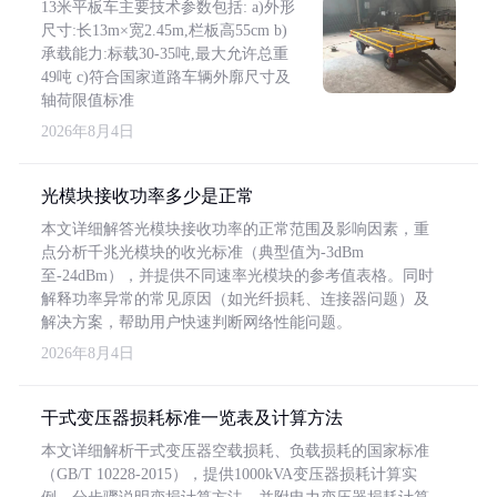
13米平板车主要技术参数包括: a)外形
尺寸:长13m×宽2.45m,栏板高55cm b)
承载能力:标载30-35吨,最大允许总重
49吨 c)符合国家道路车辆外廓尺寸及
轴荷限值标准
2026年8月4日
光模块接收功率多少是正常
本文详细解答光模块接收功率的正常范围及影响因素，重
点分析千兆光模块的收光标准（典型值为-3dBm
至-24dBm），并提供不同速率光模块的参考值表格。同时
解释功率异常的常见原因（如光纤损耗、连接器问题）及
解决方案，帮助用户快速判断网络性能问题。
2026年8月4日
干式变压器损耗标准一览表及计算方法
本文详细解析干式变压器空载损耗、负载损耗的国家标准
（GB/T 10228-2015），提供1000kVA变压器损耗计算实