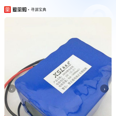
寻源宝典
‹
›