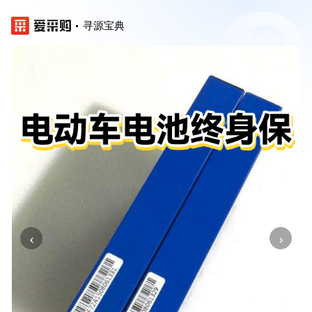
寻源宝典
‹
›