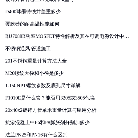
D400球墨铸铁井盖重多少
覆膜砂的耐高温性能如何
RU7088R功率MOSFET特性解析及其在可调电源设计中的
实践
不锈钢通风 管道施工
201不锈钢重量计算方法大全
M20螺纹大径和小径是多少
1-1/4 NPT螺纹参数及底孔尺寸详解
F1010E是什么管？能否用3205或3505代换
20x40x2镀锌方管单米重量计算与应用分析
抗渗混凝土中P6和P8膨胀剂分别加多少
法兰PN25和PN16有什么区别