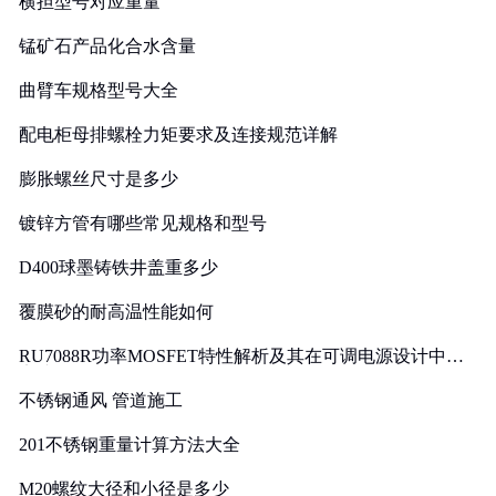
横担型号对应重量
锰矿石产品化合水含量
曲臂车规格型号大全
配电柜母排螺栓力矩要求及连接规范详解
膨胀螺丝尺寸是多少
镀锌方管有哪些常见规格和型号
D400球墨铸铁井盖重多少
覆膜砂的耐高温性能如何
RU7088R功率MOSFET特性解析及其在可调电源设计中的
实践
不锈钢通风 管道施工
201不锈钢重量计算方法大全
M20螺纹大径和小径是多少