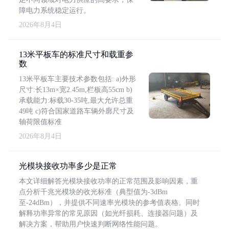
障电力系统稳定运行。
2026年8月4日
13米平板车的标准尺寸和载重参
数
13米平板车主要技术参数包括: a)外形
尺寸:长13m×宽2.45m,栏板高55cm b)
承载能力:标载30-35吨,最大允许总重
49吨 c)符合国家道路车辆外廓尺寸及
轴荷限值标准
2026年8月4日
光模块接收功率多少是正常
本文详细解答光模块接收功率的正常范围及影响因素，重
点分析千兆光模块的收光标准（典型值为-3dBm
至-24dBm），并提供不同速率光模块的参考值表格。同时
解释功率异常的常见原因（如光纤损耗、连接器问题）及
解决方案，帮助用户快速判断网络性能问题。