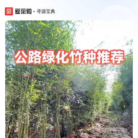
寻源宝典
‹
›