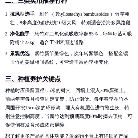
二、三类实用推荐竹种
抗风型选手
：斑竹（ Phyllostachys bambusoides ）竹竿粗
壮，8米高度仍能抵抗10级大风，特别适合沿海多风路段
净化能手
：慈竹对二氧化硫吸收率超85%，每年每丛可吸
附粉尘23kg，适合工业区周边道路
景观优选
：紫竹新竿呈绿色，次年转紫黑色，搭配金镶
玉竹的黄绿相间条纹，可营造丰富的季相变化
三、种植养护关键点
种植时应保留直径1.5米的树穴，回填土混入30%腐殖土。
前两年需每月检查固定支架，防止倒伏。每年春季在竹丛
周围开挖15cm深的环形沟，埋入有机肥促进竹鞭生长。特
别注意控制高度，当新竹达到预期高度80%时摘去顶梢，可
促使侧枝发育形成浓密屏障。
想了解更多产品的具体功能？爱采购平台上有详细的产品