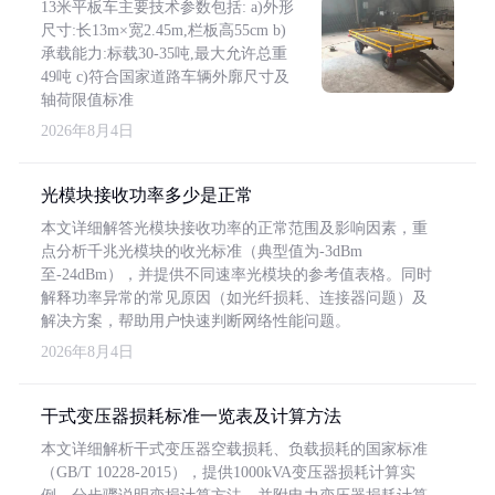
13米平板车主要技术参数包括: a)外形
尺寸:长13m×宽2.45m,栏板高55cm b)
承载能力:标载30-35吨,最大允许总重
49吨 c)符合国家道路车辆外廓尺寸及
轴荷限值标准
2026年8月4日
光模块接收功率多少是正常
本文详细解答光模块接收功率的正常范围及影响因素，重
点分析千兆光模块的收光标准（典型值为-3dBm
至-24dBm），并提供不同速率光模块的参考值表格。同时
解释功率异常的常见原因（如光纤损耗、连接器问题）及
解决方案，帮助用户快速判断网络性能问题。
2026年8月4日
干式变压器损耗标准一览表及计算方法
本文详细解析干式变压器空载损耗、负载损耗的国家标准
（GB/T 10228-2015），提供1000kVA变压器损耗计算实