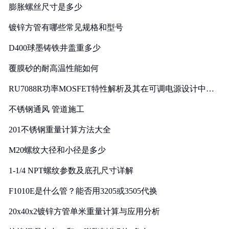
膨胀螺丝尺寸是多少
镀锌方管有哪些常见规格和型号
D400球墨铸铁井盖重多少
覆膜砂的耐高温性能如何
RU7088R功率MOSFET特性解析及其在可调电源设计中的
实践
不锈钢通风 管道施工
201不锈钢重量计算方法大全
M20螺纹大径和小径是多少
1-1/4 NPT螺纹参数及底孔尺寸详解
F1010E是什么管？能否用3205或3505代换
20x40x2镀锌方管单米重量计算与应用分析