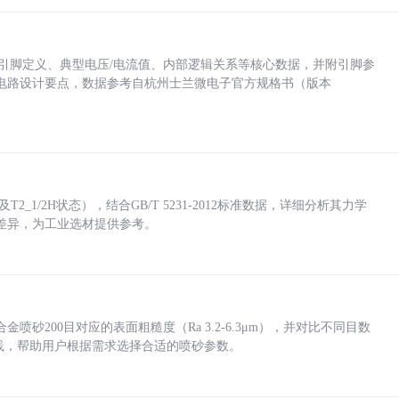
括各引脚定义、典型电压/电流值、内部逻辑关系等核心数据，并附引脚参
电路设计要点，数据参考自杭州士兰微电子官方规格书（版本
_1/2H状态），结合GB/T 5231-2012标准数据，详细分析其力学
差异，为工业选材提供参考。
砂200目对应的表面粗糙度（Ra 3.2-6.3μm），并对比不同目数
业实践，帮助用户根据需求选择合适的喷砂参数。