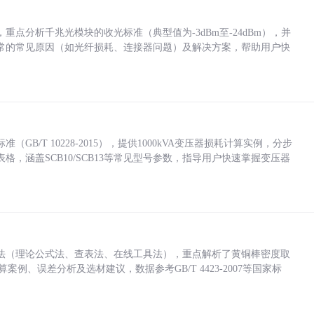
点分析千兆光模块的收光标准（典型值为-3dBm至-24dBm），并
常的常见原因（如光纤损耗、连接器问题）及解决方案，帮助用户快
/T 10228-2015），提供1000kVA变压器损耗计算实例，分步
，涵盖SCB10/SCB13等常见型号参数，指导用户快速掌握变压器
法（理论公式法、查表法、在线工具法），重点解析了黄铜棒密度取
计算案例、误差分析及选材建议，数据参考GB/T 4423-2007等国家标