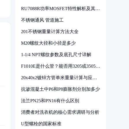
RU7088R功率MOSFET特性解析及其在
可调电源设计中的实践
不锈钢通风 管道施工
201不锈钢重量计算方法大全
M20螺纹大径和小径是多少
1-1/4 NPT螺纹参数及底孔尺寸详解
F1010E是什么管？能否用3205或3505代
换
20x40x2镀锌方管单米重量计算与应用
分析
抗渗混凝土中P6和P8膨胀剂分别加多少
法兰PN25和PN16有什么区别
消费者对洗衣机的核心需求调研与分析
U型螺栓的国家标准