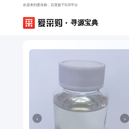
欢迎来到爱采购，百度旗下B2B平台
寻源宝典
‹
›