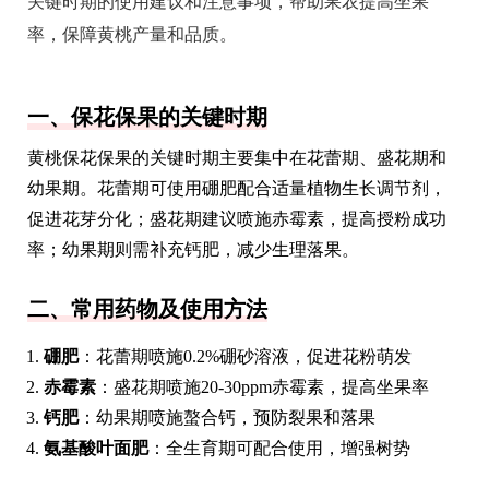
关键时期的使用建议和注意事项，帮助果农提高坐果
率，保障黄桃产量和品质。
一、保花保果的关键时期
黄桃保花保果的关键时期主要集中在花蕾期、盛花期和
幼果期。花蕾期可使用硼肥配合适量植物生长调节剂，
促进花芽分化；盛花期建议喷施赤霉素，提高授粉成功
率；幼果期则需补充钙肥，减少生理落果。
二、常用药物及使用方法
硼肥
：花蕾期喷施0.2%硼砂溶液，促进花粉萌发
赤霉素
：盛花期喷施20-30ppm赤霉素，提高坐果率
钙肥
：幼果期喷施螯合钙，预防裂果和落果
氨基酸叶面肥
：全生育期可配合使用，增强树势