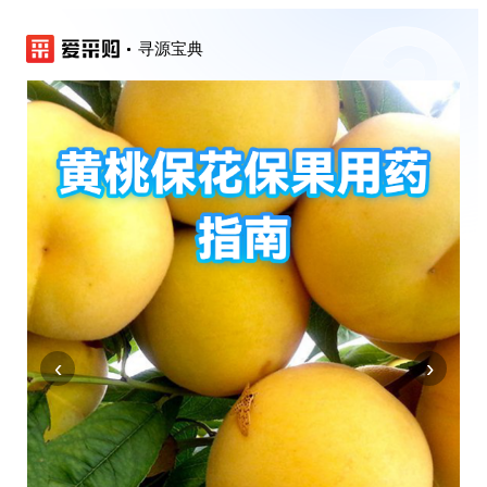
寻源宝典
‹
›