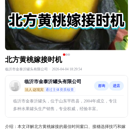
北方黄桃嫁接时机
临沂市金泰沂罐头有限公司
·
2026-04-04 18:29:54
临沂市金泰沂罐头有限公司
咨询
进店
法人:赵现宾
通过主体资质核查
临沂市金泰沂罐头，位于山东平邑县，2004年成立，专注
多种水果罐头生产销售，专业权威，经验丰富。
介绍：
本文详解北方黄桃嫁接的最佳时间窗口、接穗选择技巧和嫁