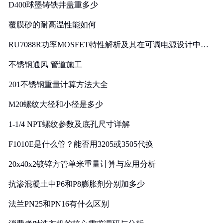
D400球墨铸铁井盖重多少
覆膜砂的耐高温性能如何
RU7088R功率MOSFET特性解析及其在可调电源设计中的
实践
不锈钢通风 管道施工
201不锈钢重量计算方法大全
M20螺纹大径和小径是多少
1-1/4 NPT螺纹参数及底孔尺寸详解
F1010E是什么管？能否用3205或3505代换
20x40x2镀锌方管单米重量计算与应用分析
抗渗混凝土中P6和P8膨胀剂分别加多少
法兰PN25和PN16有什么区别