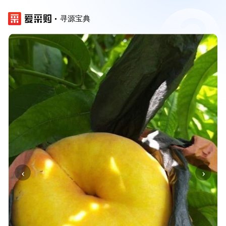
寻源宝典
‹
›