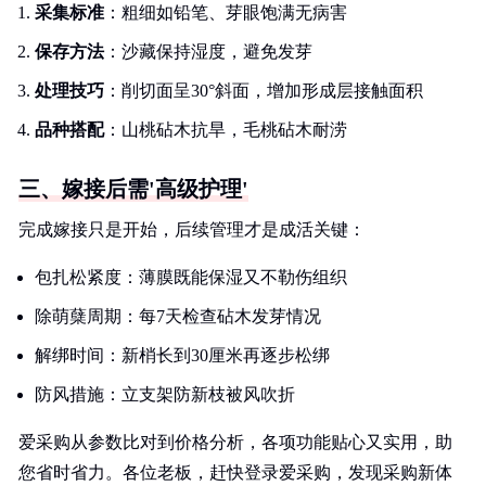
采集标准
：粗细如铅笔、芽眼饱满无病害
保存方法
：沙藏保持湿度，避免发芽
处理技巧
：削切面呈30°斜面，增加形成层接触面积
品种搭配
：山桃砧木抗旱，毛桃砧木耐涝
三、嫁接后需'高级护理'
完成嫁接只是开始，后续管理才是成活关键：
包扎松紧度：薄膜既能保湿又不勒伤组织
除萌蘖周期：每7天检查砧木发芽情况
解绑时间：新梢长到30厘米再逐步松绑
防风措施：立支架防新枝被风吹折
爱采购从参数比对到价格分析，各项功能贴心又实用，助
您省时省力。各位老板，赶快登录爱采购，发现采购新体