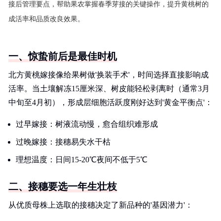
接后管理要点，帮助果农掌握春季芽接的关键操作，提升黄桃树的
成活率和品质改良效果。
一、惊蛰前后是最佳时机
北方黄桃嫁接像给果树做'换装手术'，时间选择直接影响成
活率。当土壤解冻15厘米深、树皮能轻松剥离时（通常3月
中旬至4月初），形成层细胞活跃度刚好达到'黄金平衡点'：
过早嫁接：树液流动慢，愈合组织难形成
过晚嫁接：接穗易失水干枯
理想温度：日间15-20℃夜间不低于5℃
二、接穗要选一年生壮枝
从优质母株上选取的接穗决定了新品种的'基因潜力'：