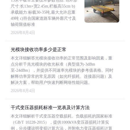
13米平板车主要技术参数包括: a)外形
尺寸:长13m×宽2.45m,栏板高55cm b)
承载能力:标载30-35吨,最大允许总重
49吨 c)符合国家道路车辆外廓尺寸及
轴荷限值标准
2026年8月4日
光模块接收功率多少是正常
本文详细解答光模块接收功率的正常范围及影响因素，重
点分析千兆光模块的收光标准（典型值为-3dBm
至-24dBm），并提供不同速率光模块的参考值表格。同时
解释功率异常的常见原因（如光纤损耗、连接器问题）及
解决方案，帮助用户快速判断网络性能问题。
2026年8月4日
干式变压器损耗标准一览表及计算方法
本文详细解析干式变压器空载损耗、负载损耗的国家标准
（GB/T 10228-2015），提供1000kVA变压器损耗计算实
例，分步骤说明变损计算方法，并附电力变压器损耗计算