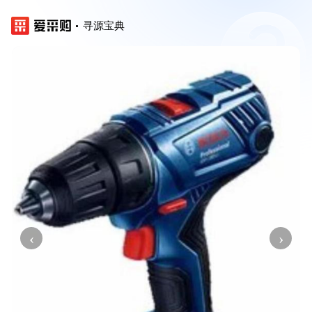
寻源宝典
‹
›