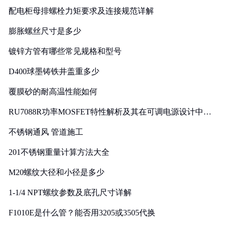
配电柜母排螺栓力矩要求及连接规范详解
膨胀螺丝尺寸是多少
镀锌方管有哪些常见规格和型号
D400球墨铸铁井盖重多少
覆膜砂的耐高温性能如何
RU7088R功率MOSFET特性解析及其在可调电源设计中的
实践
不锈钢通风 管道施工
201不锈钢重量计算方法大全
M20螺纹大径和小径是多少
1-1/4 NPT螺纹参数及底孔尺寸详解
F1010E是什么管？能否用3205或3505代换