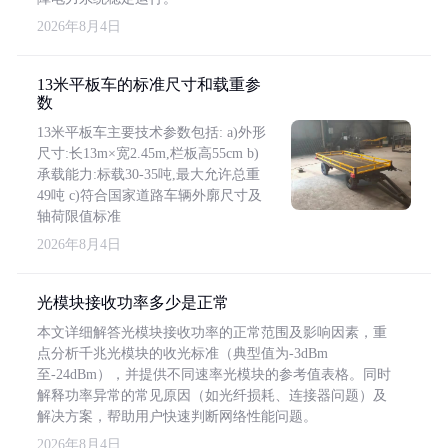
2026年8月4日
13米平板车的标准尺寸和载重参
数
13米平板车主要技术参数包括: a)外形
尺寸:长13m×宽2.45m,栏板高55cm b)
承载能力:标载30-35吨,最大允许总重
49吨 c)符合国家道路车辆外廓尺寸及
轴荷限值标准
2026年8月4日
光模块接收功率多少是正常
本文详细解答光模块接收功率的正常范围及影响因素，重
点分析千兆光模块的收光标准（典型值为-3dBm
至-24dBm），并提供不同速率光模块的参考值表格。同时
解释功率异常的常见原因（如光纤损耗、连接器问题）及
解决方案，帮助用户快速判断网络性能问题。
2026年8月4日