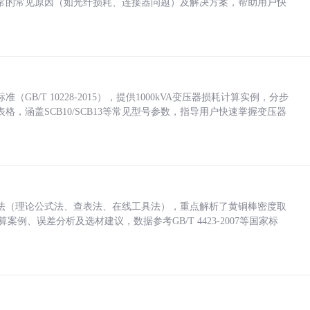
常的常见原因（如光纤损耗、连接器问题）及解决方案，帮助用户快
/T 10228-2015），提供1000kVA变压器损耗计算实例，分步
，涵盖SCB10/SCB13等常见型号参数，指导用户快速掌握变压器
法（理论公式法、查表法、在线工具法），重点解析了黄铜棒密度取
计算案例、误差分析及选材建议，数据参考GB/T 4423-2007等国家标