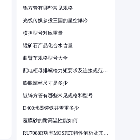
铝方管有哪些常见规格
光线传媒参投三国的星空爆冷
横担型号对应重量
锰矿石产品化合水含量
曲臂车规格型号大全
配电柜母排螺栓力矩要求及连接规范详
解
膨胀螺丝尺寸是多少
镀锌方管有哪些常见规格和型号
D400球墨铸铁井盖重多少
覆膜砂的耐高温性能如何
RU7088R功率MOSFET特性解析及其在
可调电源设计中的实践