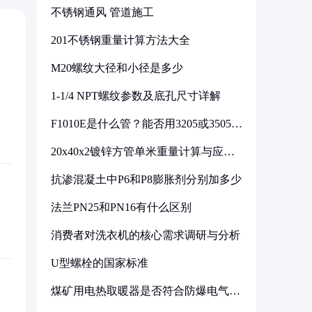
不锈钢通风 管道施工
201不锈钢重量计算方法大全
M20螺纹大径和小径是多少
1-1/4 NPT螺纹参数及底孔尺寸详解
F1010E是什么管？能否用3205或3505代
换
20x40x2镀锌方管单米重量计算与应用
分析
抗渗混凝土中P6和P8膨胀剂分别加多少
法兰PN25和PN16有什么区别
消费者对洗衣机的核心需求调研与分析
U型螺栓的国家标准
煤矿用电热取暖器是否符合防爆电气设
备标准