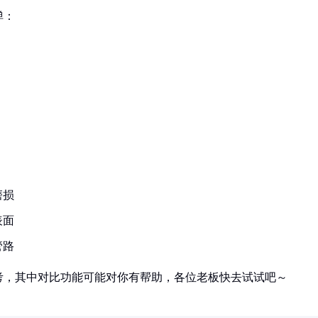
弹：
磨损
表面
管路
考，其中对比功能可能对你有帮助，各位老板快去试试吧～