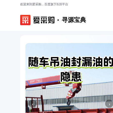
欢迎来到爱采购，百度旗下B2B平台
寻源宝典
‹
›