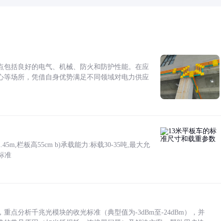
点包括良好的电气、机械、防火和防护性能。在应
心等场所，凭借自身优势满足不同领域对电力供应
5m,栏板高55cm b)承载能力:标载30-35吨,最大允
标准
点分析千兆光模块的收光标准（典型值为-3dBm至-24dBm），并