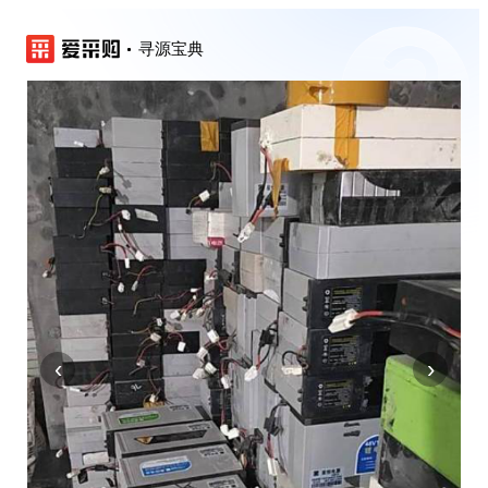
寻源宝典
‹
›