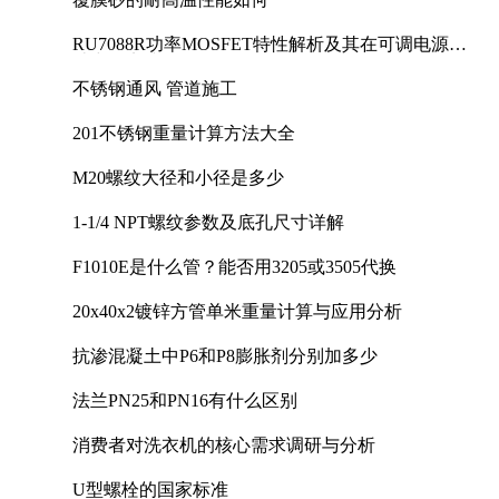
RU7088R功率MOSFET特性解析及其在可调电源设
计中的实践
不锈钢通风 管道施工
201不锈钢重量计算方法大全
M20螺纹大径和小径是多少
1-1/4 NPT螺纹参数及底孔尺寸详解
F1010E是什么管？能否用3205或3505代换
20x40x2镀锌方管单米重量计算与应用分析
抗渗混凝土中P6和P8膨胀剂分别加多少
法兰PN25和PN16有什么区别
消费者对洗衣机的核心需求调研与分析
U型螺栓的国家标准