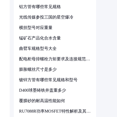
铝方管有哪些常见规格
光线传媒参投三国的星空爆冷
横担型号对应重量
锰矿石产品化合水含量
曲臂车规格型号大全
配电柜母排螺栓力矩要求及连接规范详
解
膨胀螺丝尺寸是多少
镀锌方管有哪些常见规格和型号
D400球墨铸铁井盖重多少
覆膜砂的耐高温性能如何
RU7088R功率MOSFET特性解析及其在
可调电源设计中的实践