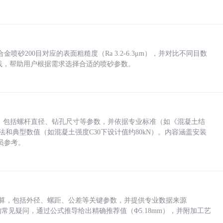
砂200目对应的表面粗糙度（Ra 3.2-6.3μm），并对比不同目数
业实践，帮助用户根据需求选择合适的喷砂参数。
力，包括螺杆直径、钻孔尺寸等参数，并依据专业标准（如《混凝土结
方法和典型数值（如混凝土强度C30下设计值约80kN）。内容涵盖安装
员参考。
底孔计算，包括外径、螺距、公差等关键参数，并提供专业数据来源
孔尺寸的常见疑问，通过公式推导给出精确推荐值（Φ5.18mm），并附加工艺