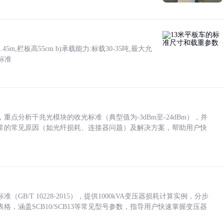
5m,栏板高55cm b)承载能力:标载30-35吨,最大允
标准
点分析千兆光模块的收光标准（典型值为-3dBm至-24dBm），并
常的常见原因（如光纤损耗、连接器问题）及解决方案，帮助用户快
/T 10228-2015），提供1000kVA变压器损耗计算实例，分步
，涵盖SCB10/SCB13等常见型号参数，指导用户快速掌握变压器