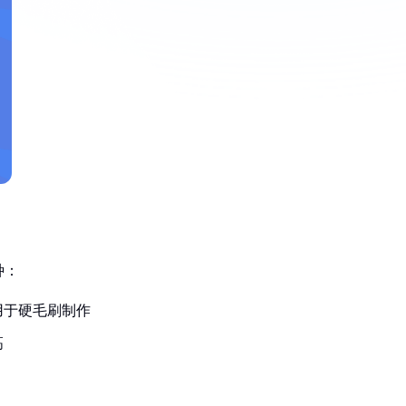
种：
用于硬毛刷制作
高