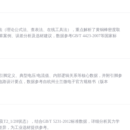
法（理论公式法、查表法、在线工具法），重点解析了黄铜棒密度取
计算案例、误差分析及选材建议，数据参考GB/T 4423-2007等国家标
括各引脚定义、典型电压/电流值、内部逻辑关系等核心数据，并附引脚参
电路设计要点，数据参考自杭州士兰微电子官方规格书（版本
_1/2H状态），结合GB/T 5231-2012标准数据，详细分析其力学
差异，为工业选材提供参考。