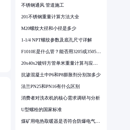
不锈钢通风 管道施工
201不锈钢重量计算方法大全
M20螺纹大径和小径是多少
1-1/4 NPT螺纹参数及底孔尺寸详解
F1010E是什么管？能否用3205或3505代
换
20x40x2镀锌方管单米重量计算与应用
分析
抗渗混凝土中P6和P8膨胀剂分别加多少
法兰PN25和PN16有什么区别
消费者对洗衣机的核心需求调研与分析
U型螺栓的国家标准
煤矿用电热取暖器是否符合防爆电气设
备标准