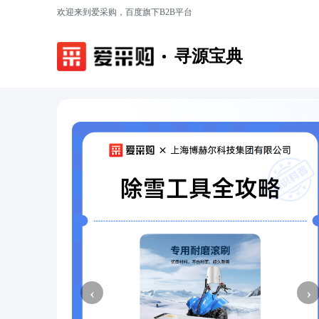
欢迎来到爱采购，百度旗下B2B平台
寻源宝典
‹
›