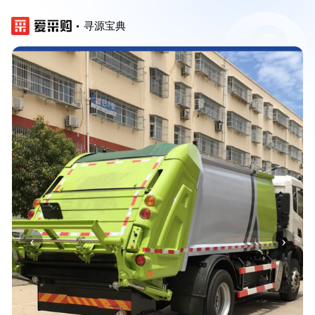
寻源宝典
‹
›