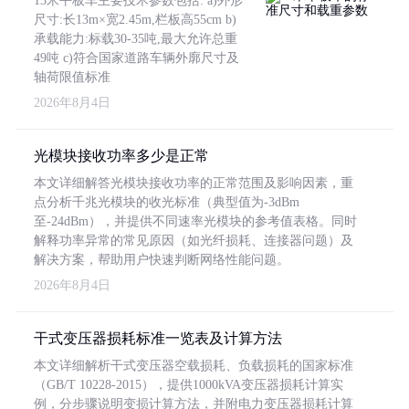
13米平板车主要技术参数包括: a)外形
尺寸:长13m×宽2.45m,栏板高55cm b)
承载能力:标载30-35吨,最大允许总重
49吨 c)符合国家道路车辆外廓尺寸及
轴荷限值标准
2026年8月4日
光模块接收功率多少是正常
本文详细解答光模块接收功率的正常范围及影响因素，重
点分析千兆光模块的收光标准（典型值为-3dBm
至-24dBm），并提供不同速率光模块的参考值表格。同时
解释功率异常的常见原因（如光纤损耗、连接器问题）及
解决方案，帮助用户快速判断网络性能问题。
2026年8月4日
干式变压器损耗标准一览表及计算方法
本文详细解析干式变压器空载损耗、负载损耗的国家标准
（GB/T 10228-2015），提供1000kVA变压器损耗计算实
例，分步骤说明变损计算方法，并附电力变压器损耗计算