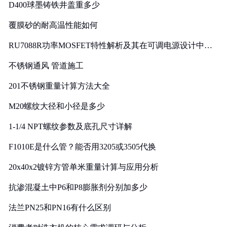
D400球墨铸铁井盖重多少
覆膜砂的耐高温性能如何
RU7088R功率MOSFET特性解析及其在可调电源设计中的
实践
不锈钢通风 管道施工
201不锈钢重量计算方法大全
M20螺纹大径和小径是多少
1-1/4 NPT螺纹参数及底孔尺寸详解
F1010E是什么管？能否用3205或3505代换
20x40x2镀锌方管单米重量计算与应用分析
抗渗混凝土中P6和P8膨胀剂分别加多少
法兰PN25和PN16有什么区别