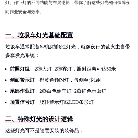
灯、作业灯的不同功能与布局逻辑，带你了解这些灯光如何保障夜
间作业安全与效率。
一、垃圾车灯光基础配置
垃圾车通常配备6-8组功能性灯光，就像夜行的萤火虫自带
多套发光系统：
前照灯组
：2盏大灯+2盏雾灯，照射距离可达50米
侧面警示灯
：橙黄色频闪灯，每侧至少1组
尾部作业灯
：2盏白色倒车灯+2盏红色示廓灯
顶置信号灯
：旋转警示灯或LED条形灯
二、特殊灯光的设计逻辑
这些灯光可不是随意安装的装饰品：