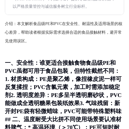
以严格质量管控与诚信服务树立行业标杆。
介绍：
本文解析食品级PE和PVC在安全性、耐温性及适用场景的核
心差异，帮助读者根据实际需求选择合适的食品接触材料，避开常
见使用误区。
一、安全性：谁更适合接触食物食品级PE和
PVC虽都可用于食品包装，但特性截然不同：
1.
材质构成
：PE是聚乙烯，像捏橡皮泥一样可
反复揉捏；PVC含氯元素，加工时需添加稳定
剂2.
透明度差异
：PE多呈半透明磨砂状，PVC
能做成全透明糖果包装纸效果3.
气味残留
：新
开封PE袋有轻微蜡味，PVC可能带特殊塑料味
## 二、温度耐受大比拼不同使用场景要认准材
料脾气：* 高温环境（＞70℃）：PE可短时耐