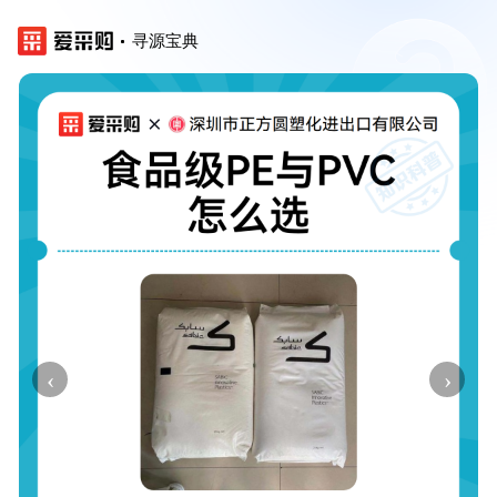
寻源宝典
‹
›