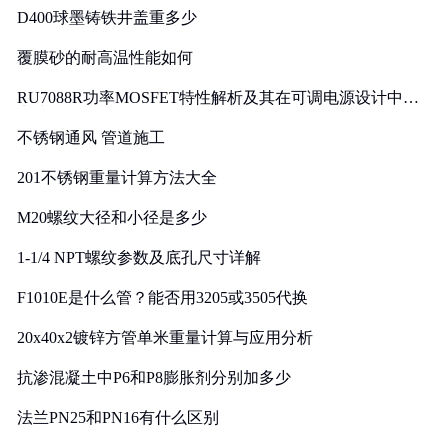
D400球墨铸铁井盖重多少
覆膜砂的耐高温性能如何
RU7088R功率MOSFET特性解析及其在可调电源设计中的
实践
不锈钢通风 管道施工
201不锈钢重量计算方法大全
M20螺纹大径和小径是多少
1-1/4 NPT螺纹参数及底孔尺寸详解
F1010E是什么管？能否用3205或3505代换
20x40x2镀锌方管单米重量计算与应用分析
抗渗混凝土中P6和P8膨胀剂分别加多少
法兰PN25和PN16有什么区别