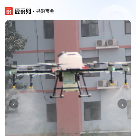
寻源宝典
‹
›