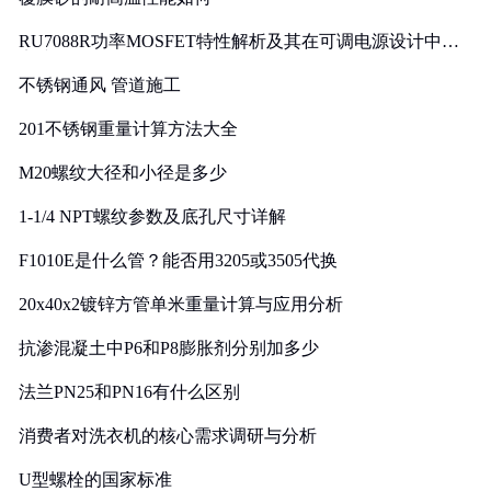
RU7088R功率MOSFET特性解析及其在可调电源设计中的
实践
不锈钢通风 管道施工
201不锈钢重量计算方法大全
M20螺纹大径和小径是多少
1-1/4 NPT螺纹参数及底孔尺寸详解
F1010E是什么管？能否用3205或3505代换
20x40x2镀锌方管单米重量计算与应用分析
抗渗混凝土中P6和P8膨胀剂分别加多少
法兰PN25和PN16有什么区别
消费者对洗衣机的核心需求调研与分析
U型螺栓的国家标准