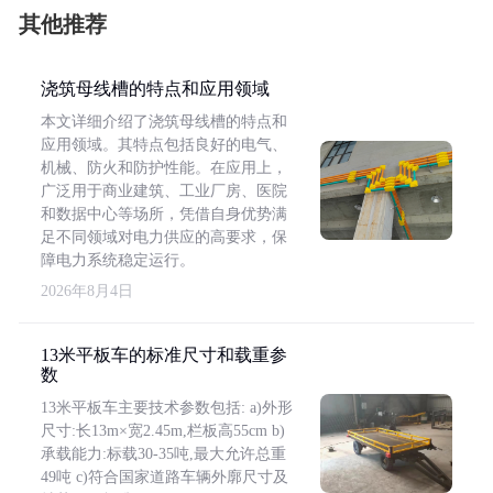
其他推荐
浇筑母线槽的特点和应用领域
本文详细介绍了浇筑母线槽的特点和
应用领域。其特点包括良好的电气、
机械、防火和防护性能。在应用上，
广泛用于商业建筑、工业厂房、医院
和数据中心等场所，凭借自身优势满
足不同领域对电力供应的高要求，保
障电力系统稳定运行。
2026年8月4日
13米平板车的标准尺寸和载重参
数
13米平板车主要技术参数包括: a)外形
尺寸:长13m×宽2.45m,栏板高55cm b)
承载能力:标载30-35吨,最大允许总重
49吨 c)符合国家道路车辆外廓尺寸及