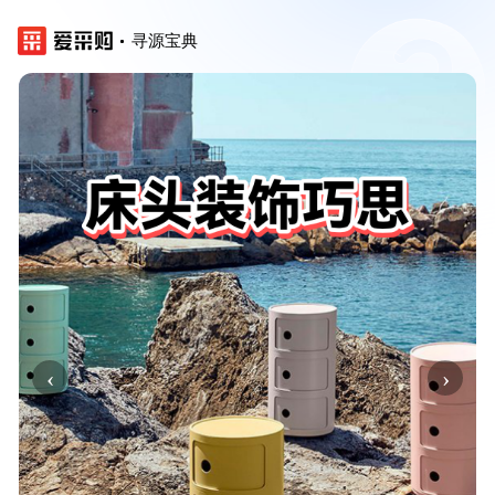
寻源宝典
‹
›