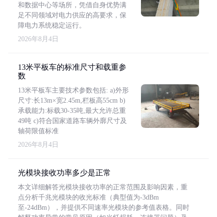
和数据中心等场所，凭借自身优势满
足不同领域对电力供应的高要求，保
障电力系统稳定运行。
2026年8月4日
13米平板车的标准尺寸和载重参
数
13米平板车主要技术参数包括: a)外形
尺寸:长13m×宽2.45m,栏板高55cm b)
承载能力:标载30-35吨,最大允许总重
49吨 c)符合国家道路车辆外廓尺寸及
轴荷限值标准
2026年8月4日
光模块接收功率多少是正常
本文详细解答光模块接收功率的正常范围及影响因素，重
点分析千兆光模块的收光标准（典型值为-3dBm
至-24dBm），并提供不同速率光模块的参考值表格。同时