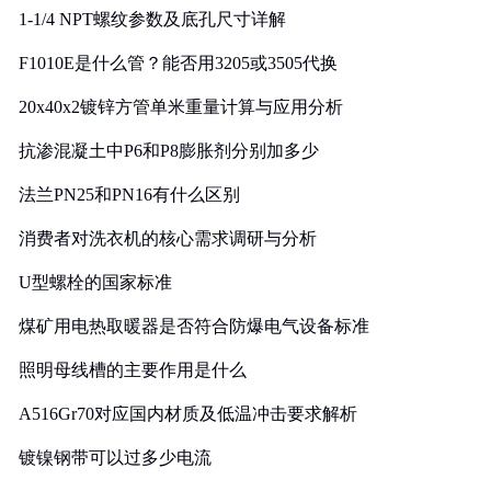
1-1/4 NPT螺纹参数及底孔尺寸详解
F1010E是什么管？能否用3205或3505代换
20x40x2镀锌方管单米重量计算与应用分析
抗渗混凝土中P6和P8膨胀剂分别加多少
法兰PN25和PN16有什么区别
消费者对洗衣机的核心需求调研与分析
U型螺栓的国家标准
煤矿用电热取暖器是否符合防爆电气设备标准
照明母线槽的主要作用是什么
A516Gr70对应国内材质及低温冲击要求解析
镀镍钢带可以过多少电流