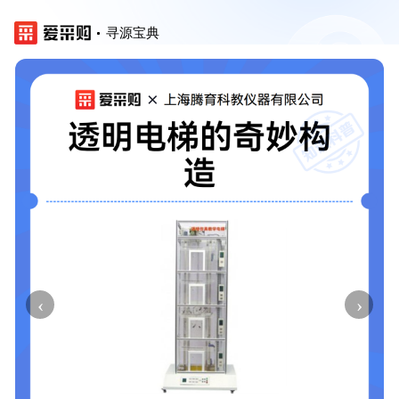
寻源宝典
‹
›