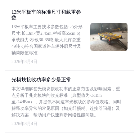
13米平板车的标准尺寸和载重参
数
13米平板车主要技术参数包括: a)外形
尺寸:长13m×宽2.45m,栏板高55cm b)
承载能力:标载30-35吨,最大允许总重
49吨 c)符合国家道路车辆外廓尺寸及
轴荷限值标准
2026年8月4日
光模块接收功率多少是正常
本文详细解答光模块接收功率的正常范围及影响因素，重
点分析千兆光模块的收光标准（典型值为-3dBm
至-24dBm），并提供不同速率光模块的参考值表格。同时
解释功率异常的常见原因（如光纤损耗、连接器问题）及
解决方案，帮助用户快速判断网络性能问题。
2026年8月4日