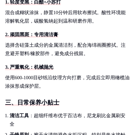
1. 轻度变黑：白醋+小苏打
混合成糊状涂抹，静置10分钟后用软布擦拭。酸性环境能
溶解氧化层，碳酸氢钠起到温和研磨作用。
2. 顽固黑斑：专用清洁膏
选择含硅藻土成分的金属清洁剂，配合海绵画圈擦拭。注
意避开塑料/橡胶部件，避免成分残留。
3. 严重氧化：机械抛光
使用600-1000目砂纸沿纹理方向打磨，完成后立即用橄榄油
涂抹形成保护层。
三、日常保养小贴士
清洁工具
：超细纤维布优于百洁布，尼龙刷比金属刷安
全
干燥原则
：擦干水渍能避免水垢沉积，特别是热水接触