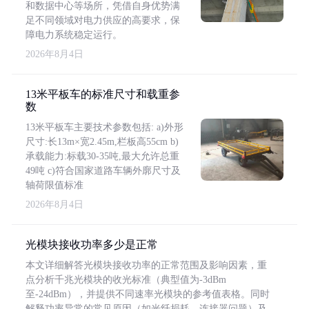
和数据中心等场所，凭借自身优势满
足不同领域对电力供应的高要求，保
障电力系统稳定运行。
2026年8月4日
13米平板车的标准尺寸和载重参
数
13米平板车主要技术参数包括: a)外形
尺寸:长13m×宽2.45m,栏板高55cm b)
承载能力:标载30-35吨,最大允许总重
49吨 c)符合国家道路车辆外廓尺寸及
轴荷限值标准
2026年8月4日
光模块接收功率多少是正常
本文详细解答光模块接收功率的正常范围及影响因素，重
点分析千兆光模块的收光标准（典型值为-3dBm
至-24dBm），并提供不同速率光模块的参考值表格。同时
解释功率异常的常见原因（如光纤损耗、连接器问题）及