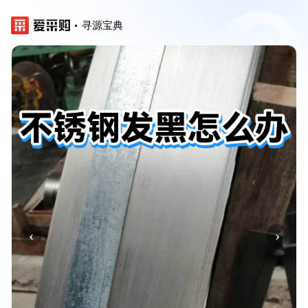
寻源宝典
‹
›