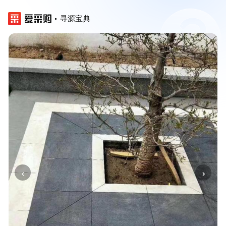
寻源宝典
‹
›