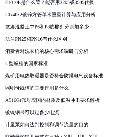
F1010E是什么管？能否用3205或3505代换
20x40x2镀锌方管单米重量计算与应用分析
抗渗混凝土中P6和P8膨胀剂分别加多少
法兰PN25和PN16有什么区别
消费者对洗衣机的核心需求调研与分析
U型螺栓的国家标准
煤矿用电热取暖器是否符合防爆电气设备标准
照明母线槽的主要作用是什么
A516Gr70对应国内材质及低温冲击要求解析
镀镍钢带可以过多少电流
计量泵如何达到控制和调节流量的目的
联轴器的轴孔形式有三种：Y型、J型、Z型