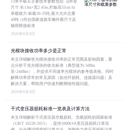
13米平板车主要技术参数包括: a)外形
尺寸:长13m×宽2.45m,栏板高55cm b)
承载能力:标载30-35吨,最大允许总重
49吨 c)符合国家道路车辆外廓尺寸及
轴荷限值标准
2026年8月4日
光模块接收功率多少是正常
本文详细解答光模块接收功率的正常范围及影响因素，重
点分析千兆光模块的收光标准（典型值为-3dBm
至-24dBm），并提供不同速率光模块的参考值表格。同时
解释功率异常的常见原因（如光纤损耗、连接器问题）及
解决方案，帮助用户快速判断网络性能问题。
2026年8月4日
干式变压器损耗标准一览表及计算方法
本文详细解析干式变压器空载损耗、负载损耗的国家标准
（GB/T 10228-2015），提供1000kVA变压器损耗计算实
例，分步骤说明变损计算方法，并附电力变压器损耗计算