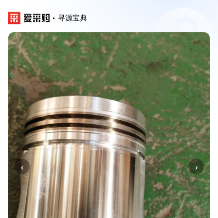
寻源宝典
‹
›