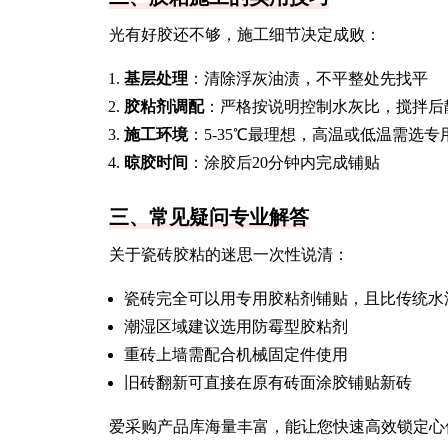
光有好胶还不够，施工细节决定成败：
基层处理
：清除浮灰油渍，不平整处先找平
胶粘剂调配
：严格按说明控制水灰比，搅拌后
施工环境
：5-35℃最理想，高温或低温需选专
晾胶时间
：涂胶后20分钟内完成铺贴
三、常见疑问专业解答
关于瓷砖胶粘的迷思一次性说清：
瓷砖完全可以用专用胶粘剂铺贴，且比传统水
潮湿区域建议选用防霉型胶粘剂
重砖上墙需配合机械固定件使用
旧砖翻新可直接在原有砖面涂胶铺贴新砖
爱采购产品库海量丰富，能让您快速高效锁定心