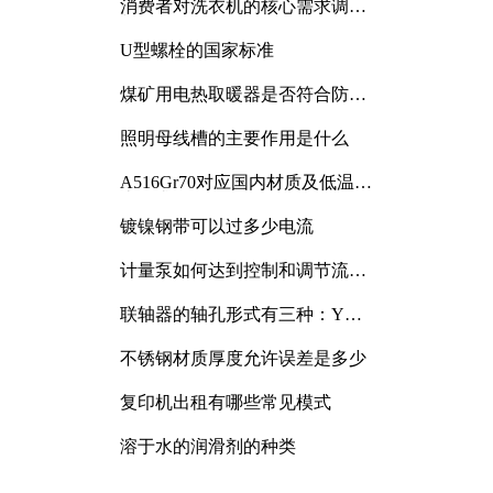
消费者对洗衣机的核心需求调研
与分析
U型螺栓的国家标准
煤矿用电热取暖器是否符合防爆
电气设备标准
照明母线槽的主要作用是什么
A516Gr70对应国内材质及低温冲
击要求解析
镀镍钢带可以过多少电流
计量泵如何达到控制和调节流量
的目的
联轴器的轴孔形式有三种：Y
型、J型、Z型
不锈钢材质厚度允许误差是多少
复印机出租有哪些常见模式
溶于水的润滑剂的种类