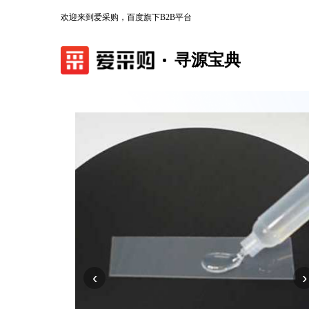
欢迎来到爱采购，百度旗下B2B平台
寻源宝典
‹
›