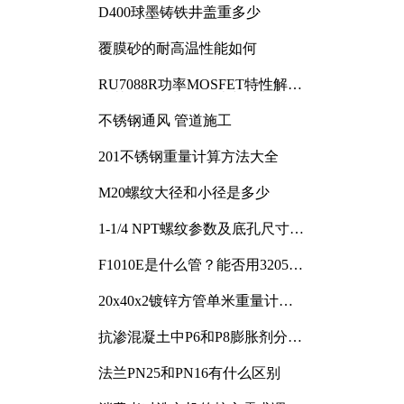
D400球墨铸铁井盖重多少
覆膜砂的耐高温性能如何
RU7088R功率MOSFET特性解析
及其在可调电源设计中的实践
不锈钢通风 管道施工
201不锈钢重量计算方法大全
M20螺纹大径和小径是多少
1-1/4 NPT螺纹参数及底孔尺寸详
解
F1010E是什么管？能否用3205或
3505代换
20x40x2镀锌方管单米重量计算
与应用分析
抗渗混凝土中P6和P8膨胀剂分别
加多少
法兰PN25和PN16有什么区别