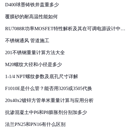
D400球墨铸铁井盖重多少
覆膜砂的耐高温性能如何
RU7088R功率MOSFET特性解析及其在可调电源设计中的
实践
不锈钢通风 管道施工
201不锈钢重量计算方法大全
M20螺纹大径和小径是多少
1-1/4 NPT螺纹参数及底孔尺寸详解
F1010E是什么管？能否用3205或3505代换
20x40x2镀锌方管单米重量计算与应用分析
抗渗混凝土中P6和P8膨胀剂分别加多少
法兰PN25和PN16有什么区别