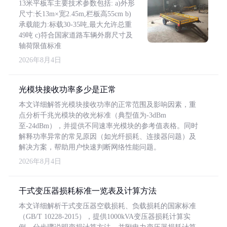
13米平板车主要技术参数包括: a)外形
尺寸:长13m×宽2.45m,栏板高55cm b)
承载能力:标载30-35吨,最大允许总重
49吨 c)符合国家道路车辆外廓尺寸及
轴荷限值标准
2026年8月4日
光模块接收功率多少是正常
本文详细解答光模块接收功率的正常范围及影响因素，重
点分析千兆光模块的收光标准（典型值为-3dBm
至-24dBm），并提供不同速率光模块的参考值表格。同时
解释功率异常的常见原因（如光纤损耗、连接器问题）及
解决方案，帮助用户快速判断网络性能问题。
2026年8月4日
干式变压器损耗标准一览表及计算方法
本文详细解析干式变压器空载损耗、负载损耗的国家标准
（GB/T 10228-2015），提供1000kVA变压器损耗计算实