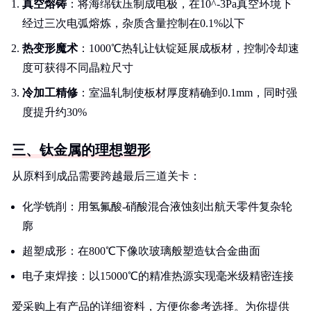
真空熔铸
：将海绵钛压制成电极，在10^-3Pa真空环境下
经过三次电弧熔炼，杂质含量控制在0.1%以下
热变形魔术
：1000℃热轧让钛锭延展成板材，控制冷却速
度可获得不同晶粒尺寸
冷加工精修
：室温轧制使板材厚度精确到0.1mm，同时强
度提升约30%
三、钛金属的理想塑形
从原料到成品需要跨越最后三道关卡：
化学铣削：用氢氟酸-硝酸混合液蚀刻出航天零件复杂轮
廓
超塑成形：在800℃下像吹玻璃般塑造钛合金曲面
电子束焊接：以15000℃的精准热源实现毫米级精密连接
爱采购上有产品的详细资料，方便你参考选择。为你提供