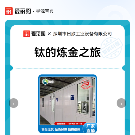
寻源宝典
‹
›