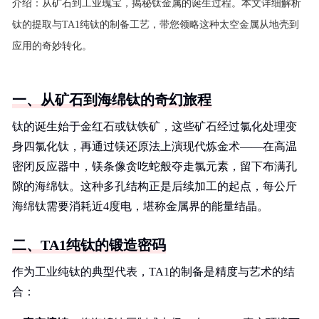
介绍：
从矿石到工业瑰宝，揭秘钛金属的诞生过程。本文详细解析
钛的提取与TA1纯钛的制备工艺，带您领略这种太空金属从地壳到
应用的奇妙转化。
一、从矿石到海绵钛的奇幻旅程
钛的诞生始于金红石或钛铁矿，这些矿石经过氯化处理变
身四氯化钛，再通过镁还原法上演现代炼金术——在高温
密闭反应器中，镁条像贪吃蛇般夺走氯元素，留下布满孔
隙的海绵钛。这种多孔结构正是后续加工的起点，每公斤
海绵钛需要消耗近4度电，堪称金属界的能量结晶。
二、TA1纯钛的锻造密码
作为工业纯钛的典型代表，TA1的制备是精度与艺术的结
合：