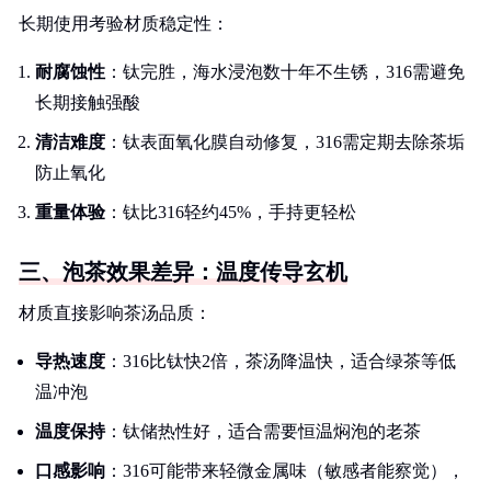
长期使用考验材质稳定性：
耐腐蚀性
：钛完胜，海水浸泡数十年不生锈，316需避免
长期接触强酸
清洁难度
：钛表面氧化膜自动修复，316需定期去除茶垢
防止氧化
重量体验
：钛比316轻约45%，手持更轻松
三、泡茶效果差异：温度传导玄机
材质直接影响茶汤品质：
导热速度
：316比钛快2倍，茶汤降温快，适合绿茶等低
温冲泡
温度保持
：钛储热性好，适合需要恒温焖泡的老茶
口感影响
：316可能带来轻微金属味（敏感者能察觉），