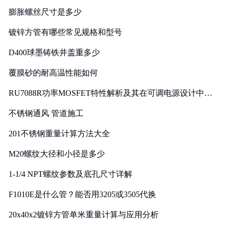
膨胀螺丝尺寸是多少
镀锌方管有哪些常见规格和型号
D400球墨铸铁井盖重多少
覆膜砂的耐高温性能如何
RU7088R功率MOSFET特性解析及其在可调电源设计中的
实践
不锈钢通风 管道施工
201不锈钢重量计算方法大全
M20螺纹大径和小径是多少
1-1/4 NPT螺纹参数及底孔尺寸详解
F1010E是什么管？能否用3205或3505代换
20x40x2镀锌方管单米重量计算与应用分析