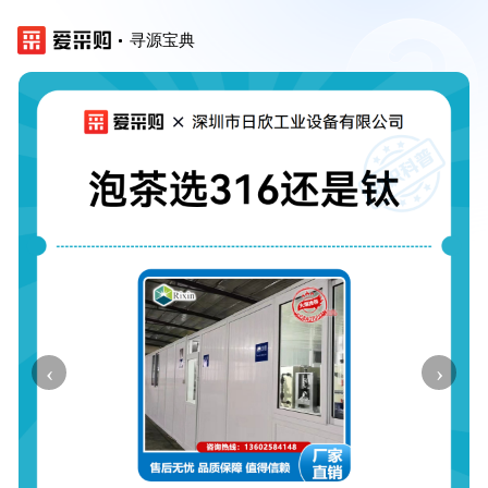
寻源宝典
‹
›