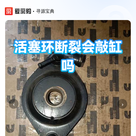
寻源宝典
‹
›