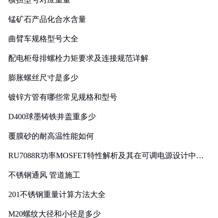
锰矿石产品化合水含量
曲臂车规格型号大全
配电柜母排螺栓力矩要求及连接规范详解
膨胀螺丝尺寸是多少
镀锌方管有哪些常见规格和型号
D400球墨铸铁井盖重多少
覆膜砂的耐高温性能如何
RU7088R功率MOSFET特性解析及其在可调电源设计中的
实践
不锈钢通风 管道施工
201不锈钢重量计算方法大全
M20螺纹大径和小径是多少