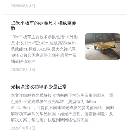
2026年8月4日
13米平板车的标准尺寸和载重参
数
13米平板车主要技术参数包括: a)外形
尺寸:长13m×宽2.45m,栏板高55cm b)
承载能力:标载30-35吨,最大允许总重
49吨 c)符合国家道路车辆外廓尺寸及
轴荷限值标准
2026年8月4日
光模块接收功率多少是正常
本文详细解答光模块接收功率的正常范围及影响因素，重
点分析千兆光模块的收光标准（典型值为-3dBm
至-24dBm），并提供不同速率光模块的参考值表格。同时
解释功率异常的常见原因（如光纤损耗、连接器问题）及
解决方案，帮助用户快速判断网络性能问题。
2026年8月4日