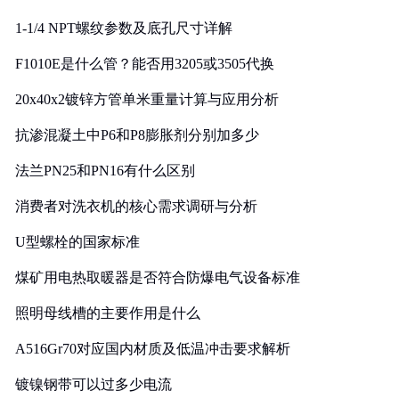
1-1/4 NPT螺纹参数及底孔尺寸详解
F1010E是什么管？能否用3205或3505代换
20x40x2镀锌方管单米重量计算与应用分析
抗渗混凝土中P6和P8膨胀剂分别加多少
法兰PN25和PN16有什么区别
消费者对洗衣机的核心需求调研与分析
U型螺栓的国家标准
煤矿用电热取暖器是否符合防爆电气设备标准
照明母线槽的主要作用是什么
A516Gr70对应国内材质及低温冲击要求解析
镀镍钢带可以过多少电流