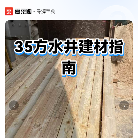
寻源宝典
‹
›