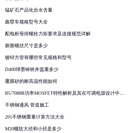
锰矿石产品化合水含量
曲臂车规格型号大全
配电柜母排螺栓力矩要求及连接规范详解
膨胀螺丝尺寸是多少
镀锌方管有哪些常见规格和型号
D400球墨铸铁井盖重多少
覆膜砂的耐高温性能如何
RU7088R功率MOSFET特性解析及其在可调电源设计中的
实践
不锈钢通风 管道施工
201不锈钢重量计算方法大全
M20螺纹大径和小径是多少