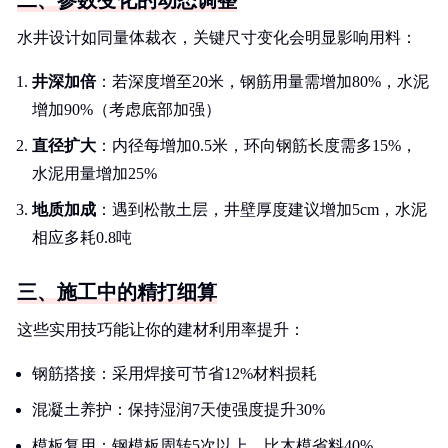
二、参数变化的动态调整
水井设计如同量体裁衣，关键尺寸变化会明显影响用料：
井深加倍
：若深度增至20米，钢筋用量需增加80%，水泥
增加90%（考虑底部加强）
直径扩大
：内径每增加0.5米，环向钢筋长度需多15%，
水泥用量增加25%
地质加成
：遇到松散土层，井壁厚度建议增加5cm，水泥
相应多耗0.8吨
三、施工中的精打细算
这些实用技巧能让你的建材利用率提升：
钢筋搭接：采用焊接可节省12%材料损耗
混凝土养护：保持湿润7天使强度提升30%
模板复用：钢模板周转5次以上，比木模省料40%