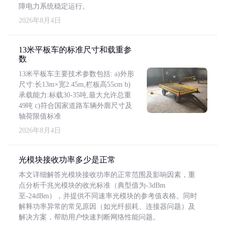
障电力系统稳定运行。
2026年8月4日
13米平板车的标准尺寸和载重参
数
13米平板车主要技术参数包括: a)外形
尺寸:长13m×宽2.45m,栏板高55cm b)
承载能力:标载30-35吨,最大允许总重
49吨 c)符合国家道路车辆外廓尺寸及
轴荷限值标准
2026年8月4日
光模块接收功率多少是正常
本文详细解答光模块接收功率的正常范围及影响因素，重
点分析千兆光模块的收光标准（典型值为-3dBm
至-24dBm），并提供不同速率光模块的参考值表格。同时
解释功率异常的常见原因（如光纤损耗、连接器问题）及
解决方案，帮助用户快速判断网络性能问题。