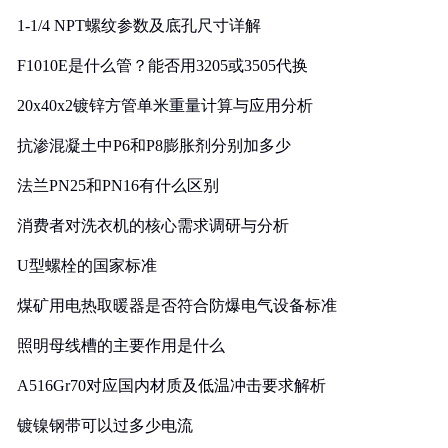
1-1/4 NPT螺纹参数及底孔尺寸详解
F1010E是什么管？能否用3205或3505代换
20x40x2镀锌方管单米重量计算与应用分析
抗渗混凝土中P6和P8膨胀剂分别加多少
法兰PN25和PN16有什么区别
消费者对洗衣机的核心需求调研与分析
U型螺栓的国家标准
煤矿用电热取暖器是否符合防爆电气设备标准
照明母线槽的主要作用是什么
A516Gr70对应国内材质及低温冲击要求解析
镀镍钢带可以过多少电流