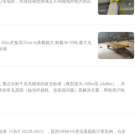
心等场所，凭借自身优势满足不同领域对电力供应
5m,栏板高55cm b)承载能力:标载30-35吨,最大允
标准
点分析千兆光模块的收光标准（典型值为-3dBm至-24dBm），并
常的常见原因（如光纤损耗、连接器问题）及解决方案，帮助用户快
/T 10228-2015），提供1000kVA变压器损耗计算实例，分步