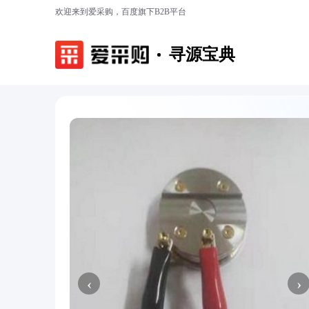
欢迎来到爱采购，百度旗下B2B平台
寻源宝典
‹
›