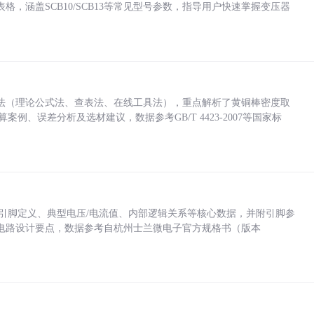
，涵盖SCB10/SCB13等常见型号参数，指导用户快速掌握变压器
法（理论公式法、查表法、在线工具法），重点解析了黄铜棒密度取
计算案例、误差分析及选材建议，数据参考GB/T 4423-2007等国家标
括各引脚定义、典型电压/电流值、内部逻辑关系等核心数据，并附引脚参
电路设计要点，数据参考自杭州士兰微电子官方规格书（版本