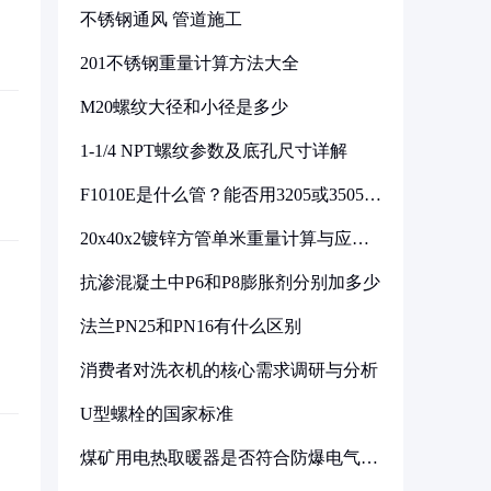
不锈钢通风 管道施工
201不锈钢重量计算方法大全
M20螺纹大径和小径是多少
1-1/4 NPT螺纹参数及底孔尺寸详解
F1010E是什么管？能否用3205或3505代
换
20x40x2镀锌方管单米重量计算与应用
分析
抗渗混凝土中P6和P8膨胀剂分别加多少
法兰PN25和PN16有什么区别
消费者对洗衣机的核心需求调研与分析
U型螺栓的国家标准
煤矿用电热取暖器是否符合防爆电气设
备标准