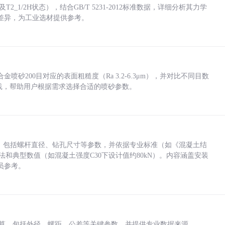
_1/2H状态），结合GB/T 5231-2012标准数据，详细分析其力学
差异，为工业选材提供参考。
砂200目对应的表面粗糙度（Ra 3.2-6.3μm），并对比不同目数
业实践，帮助用户根据需求选择合适的喷砂参数。
力，包括螺杆直径、钻孔尺寸等参数，并依据专业标准（如《混凝土结
方法和典型数值（如混凝土强度C30下设计值约80kN）。内容涵盖安装
员参考。
底孔计算，包括外径、螺距、公差等关键参数，并提供专业数据来源