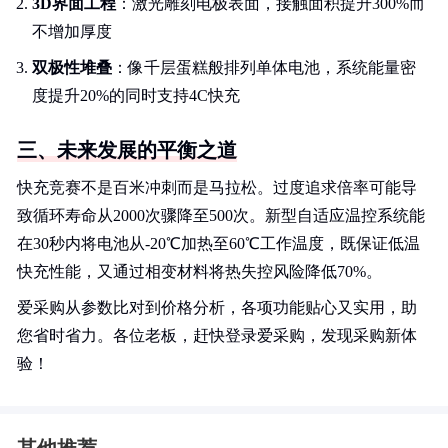
3D界面工程
：激光雕刻电极表面，接触面积提升300%而
不增加厚度
双极性堆叠
：像千层蛋糕般排列单体电池，系统能量密
度提升20%的同时支持4C快充
三、未来发展的平衡之道
快充竞赛不是百米冲刺而是马拉松。过度追求倍率可能导
致循环寿命从2000次骤降至500次。新型自适应温控系统能
在30秒内将电池从-20℃加热至60℃工作温度，既保证低温
快充性能，又通过相变材料将热失控风险降低70%。
爱采购从参数比对到价格分析，各项功能贴心又实用，助
您省时省力。各位老板，赶快登录爱采购，发现采购新体
验！