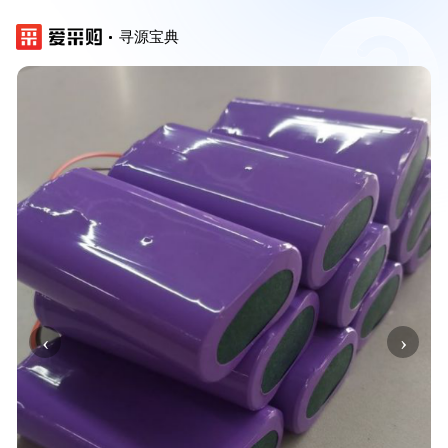
寻源宝典
‹
›