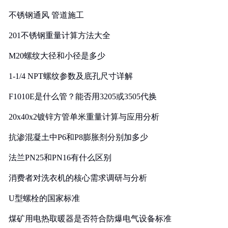
实践
不锈钢通风 管道施工
201不锈钢重量计算方法大全
M20螺纹大径和小径是多少
1-1/4 NPT螺纹参数及底孔尺寸详解
F1010E是什么管？能否用3205或3505代换
20x40x2镀锌方管单米重量计算与应用分析
抗渗混凝土中P6和P8膨胀剂分别加多少
法兰PN25和PN16有什么区别
消费者对洗衣机的核心需求调研与分析
U型螺栓的国家标准
煤矿用电热取暖器是否符合防爆电气设备标准