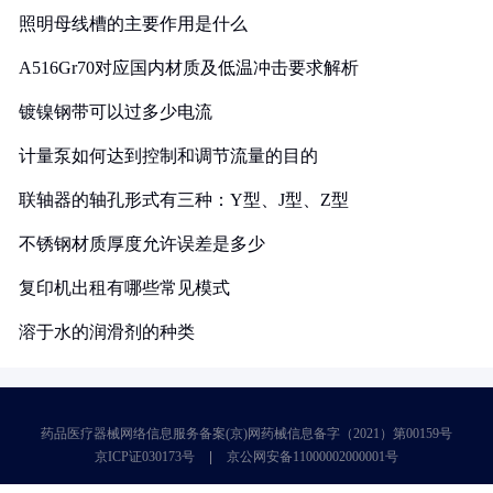
照明母线槽的主要作用是什么
A516Gr70对应国内材质及低温冲击要求解析
镀镍钢带可以过多少电流
计量泵如何达到控制和调节流量的目的
联轴器的轴孔形式有三种：Y型、J型、Z型
不锈钢材质厚度允许误差是多少
复印机出租有哪些常见模式
溶于水的润滑剂的种类
药品医疗器械网络信息服务备案(京)网药械信息备字（2021）第00159号
京ICP证030173号
京公网安备11000002000001号