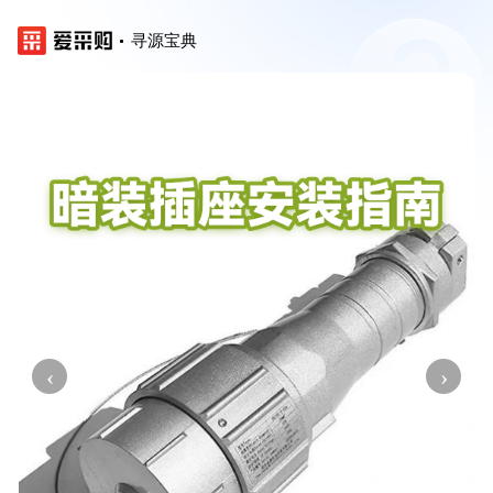
寻源宝典
‹
›