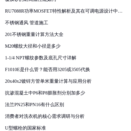
RU7088R功率MOSFET特性解析及其在可调电源设计中的
实践
不锈钢通风 管道施工
201不锈钢重量计算方法大全
M20螺纹大径和小径是多少
1-1/4 NPT螺纹参数及底孔尺寸详解
F1010E是什么管？能否用3205或3505代换
20x40x2镀锌方管单米重量计算与应用分析
抗渗混凝土中P6和P8膨胀剂分别加多少
法兰PN25和PN16有什么区别
消费者对洗衣机的核心需求调研与分析
U型螺栓的国家标准