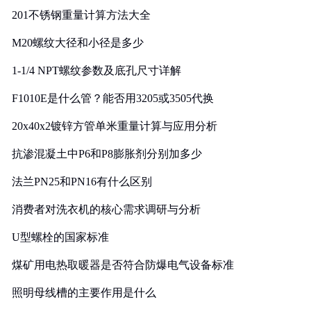
201不锈钢重量计算方法大全
M20螺纹大径和小径是多少
1-1/4 NPT螺纹参数及底孔尺寸详解
F1010E是什么管？能否用3205或3505代换
20x40x2镀锌方管单米重量计算与应用分析
抗渗混凝土中P6和P8膨胀剂分别加多少
法兰PN25和PN16有什么区别
消费者对洗衣机的核心需求调研与分析
U型螺栓的国家标准
煤矿用电热取暖器是否符合防爆电气设备标准
照明母线槽的主要作用是什么