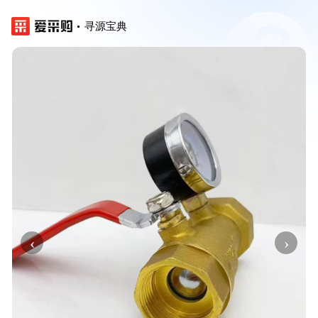
寻源宝典
‹
›