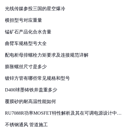
光线传媒参投三国的星空爆冷
横担型号对应重量
锰矿石产品化合水含量
曲臂车规格型号大全
配电柜母排螺栓力矩要求及连接规范详解
膨胀螺丝尺寸是多少
镀锌方管有哪些常见规格和型号
D400球墨铸铁井盖重多少
覆膜砂的耐高温性能如何
RU7088R功率MOSFET特性解析及其在可调电源设计中的
实践
不锈钢通风 管道施工