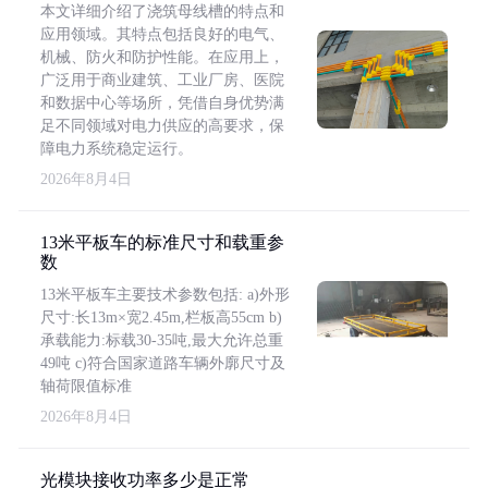
本文详细介绍了浇筑母线槽的特点和
应用领域。其特点包括良好的电气、
机械、防火和防护性能。在应用上，
广泛用于商业建筑、工业厂房、医院
和数据中心等场所，凭借自身优势满
足不同领域对电力供应的高要求，保
障电力系统稳定运行。
2026年8月4日
13米平板车的标准尺寸和载重参
数
13米平板车主要技术参数包括: a)外形
尺寸:长13m×宽2.45m,栏板高55cm b)
承载能力:标载30-35吨,最大允许总重
49吨 c)符合国家道路车辆外廓尺寸及
轴荷限值标准
2026年8月4日
光模块接收功率多少是正常