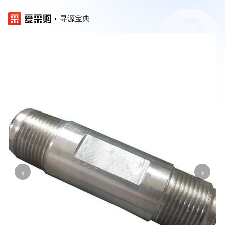
寻源宝典
‹
›