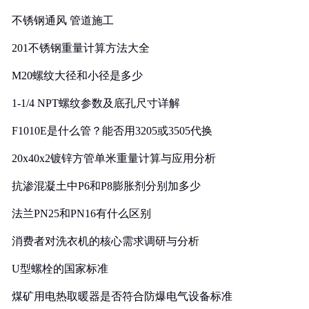
实践
不锈钢通风 管道施工
201不锈钢重量计算方法大全
M20螺纹大径和小径是多少
1-1/4 NPT螺纹参数及底孔尺寸详解
F1010E是什么管？能否用3205或3505代换
20x40x2镀锌方管单米重量计算与应用分析
抗渗混凝土中P6和P8膨胀剂分别加多少
法兰PN25和PN16有什么区别
消费者对洗衣机的核心需求调研与分析
U型螺栓的国家标准
煤矿用电热取暖器是否符合防爆电气设备标准