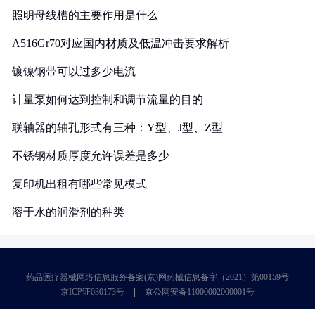
照明母线槽的主要作用是什么
A516Gr70对应国内材质及低温冲击要求解析
镀镍钢带可以过多少电流
计量泵如何达到控制和调节流量的目的
联轴器的轴孔形式有三种：Y型、J型、Z型
不锈钢材质厚度允许误差是多少
复印机出租有哪些常见模式
溶于水的润滑剂的种类
药品医疗器械网络信息服务备案(京)网药械信息备字（2021）第00159号
京ICP证030173号
京公网安备11000002000001号