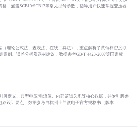
，涵盖SCB10/SCB13等常见型号参数，指导用户快速掌握变压器
法（理论公式法、查表法、在线工具法），重点解析了黄铜棒密度取
计算案例、误差分析及选材建议，数据参考GB/T 4423-2007等国家标
括各引脚定义、典型电压/电流值、内部逻辑关系等核心数据，并附引脚参
电路设计要点，数据参考自杭州士兰微电子官方规格书（版本