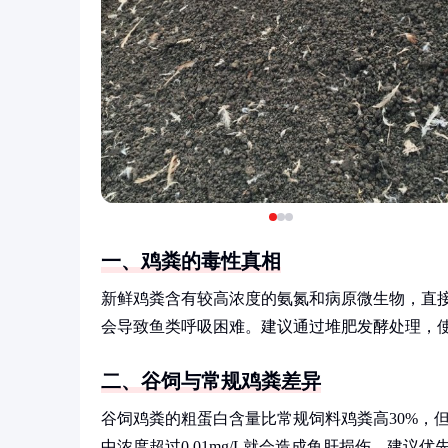
一、鸡粪的毒性真相
新鲜鸡粪含有较高浓度的氨氮和病原微生物，直接
会导致鱼类呼吸困难。建议通过堆肥发酵处理，使有
二、谷饲与常规鸡粪差异
谷饲鸡粪的粗蛋白含量比常规饲料鸡粪高30%，
中浓度超过0.01mg/L就会造成鱼肝损伤。建议