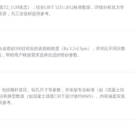
_1/2H状态），结合GB/T 5231-2012标准数据，详细分析其力学
差异，为工业选材提供参考。
砂200目对应的表面粗糙度（Ra 3.2-6.3μm），并对比不同目数
业实践，帮助用户根据需求选择合适的喷砂参数。
力，包括螺杆直径、钻孔尺寸等参数，并依据专业标准（如《混凝土结
方法和典型数值（如混凝土强度C30下设计值约80kN）。内容涵盖安装
员参考。