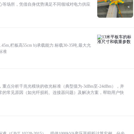
心等场所，凭借自身优势满足不同领域对电力供应
5m,栏板高55cm b)承载能力:标载30-35吨,最大允
标准
点分析千兆光模块的收光标准（典型值为-3dBm至-24dBm），并
常的常见原因（如光纤损耗、连接器问题）及解决方案，帮助用户快
/T 10228-2015），提供1000kVA变压器损耗计算实例，分步