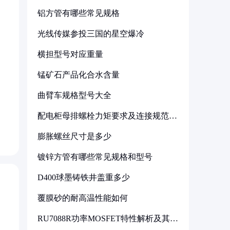
铝方管有哪些常见规格
光线传媒参投三国的星空爆冷
横担型号对应重量
锰矿石产品化合水含量
曲臂车规格型号大全
配电柜母排螺栓力矩要求及连接规范详
解
膨胀螺丝尺寸是多少
镀锌方管有哪些常见规格和型号
D400球墨铸铁井盖重多少
覆膜砂的耐高温性能如何
RU7088R功率MOSFET特性解析及其在
可调电源设计中的实践