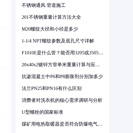
不锈钢通风 管道施工
201不锈钢重量计算方法大全
M20螺纹大径和小径是多少
1-1/4 NPT螺纹参数及底孔尺寸详解
F1010E是什么管？能否用3205或3505代
换
20x40x2镀锌方管单米重量计算与应用
分析
抗渗混凝土中P6和P8膨胀剂分别加多少
法兰PN25和PN16有什么区别
消费者对洗衣机的核心需求调研与分析
U型螺栓的国家标准
煤矿用电热取暖器是否符合防爆电气设
备标准