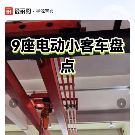
寻源宝典
‹
›