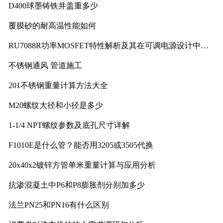
D400球墨铸铁井盖重多少
覆膜砂的耐高温性能如何
RU7088R功率MOSFET特性解析及其在可调电源设计中的
实践
不锈钢通风 管道施工
201不锈钢重量计算方法大全
M20螺纹大径和小径是多少
1-1/4 NPT螺纹参数及底孔尺寸详解
F1010E是什么管？能否用3205或3505代换
20x40x2镀锌方管单米重量计算与应用分析
抗渗混凝土中P6和P8膨胀剂分别加多少
法兰PN25和PN16有什么区别