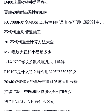
D400球墨铸铁井盖重多少
覆膜砂的耐高温性能如何
RU7088R功率MOSFET特性解析及其在可调电源设计中的
实践
不锈钢通风 管道施工
201不锈钢重量计算方法大全
M20螺纹大径和小径是多少
1-1/4 NPT螺纹参数及底孔尺寸详解
F1010E是什么管？能否用3205或3505代换
20x40x2镀锌方管单米重量计算与应用分析
抗渗混凝土中P6和P8膨胀剂分别加多少
法兰PN25和PN16有什么区别