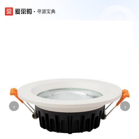
寻源宝典
‹
›